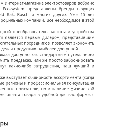
ем интернет-магазине электротоваров вобрано
на
Eco-system
представлены бренды ведущих
ld
Rak
,
Bosch
и многих других. Уже 15 лет
профильных компаний. Всё необходимое в этой
ощный преобразователь частоты и устройства
tem
является первым дилером, представившим
огательных посредников, позволяет экономить
е, делая продукцию наиболее доступной.
каза доступно как стандартным путем, через
рмить предзаказ, или же просто забронировать
нут какие-либо затруднения, наш лучший и
 же выступает обширность ассортимента (когда
ные регионы и профессиональная консультация
ченные показатели, но и наличие физической
же оплата товара в удобной для вас форме, с
ары