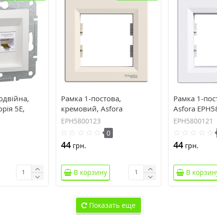
одвійна,
Рамка 1-постова,
Рамка 1-пос
орія 5E,
кремовий, Asfora
Asfora EPH
 без рамки
EPH5800123
EPH5800123
EPH5800121
0
44
44
грн.
грн.
В корзину
В корзин
Показать еще