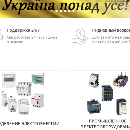
Поддержка 24/7
14-дневный возвр
Мы работает 24 часа 7 дней
Если вам это не нрави
в неделю
вас есть 20 дней, чт
вернуть его.
атические выключатели
Частотные преобразователи
ренциальные автоматы
Устройства плавного пуска
йства защитного отключения
Реле
ьные контакторы
Управление и защита двига
аторы напряжения
Светосигнальная арматура
чатели и переключатели
Блоки питания
ки
еделительные шкафы и
ПРОМЫШЛЕННОЕ
ЕДЕЛЕНИЕ ЭЛЕКТРОЭНЕРГИИ
ЭЛЕКТРООБОРУДОВАН
хранители и разъединители