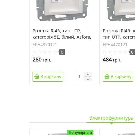
Розетка RJ45, тип UTP,
Розетка RJ45 п
категорія 5E, білий, Asfora,
тип UTP, катег
без рамки EPH4370121
білий, Asfora,
EPH4370121
EPH4470121
EPH4470121
0
0
280
484
грн.
грн.
В корзину
В корзину
Электрофурнитура
Популярный