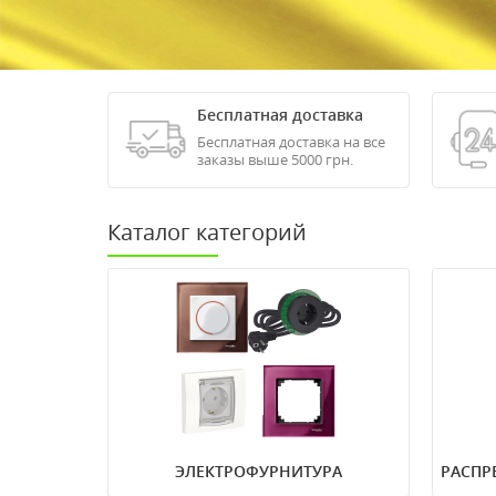
Бесплатная доставка
Бесплатная доставка на все
заказы выше 5000 грн.
Каталог категорий
Розетки
Автом
Выключатели
Диффе
Переключатели
Устро
Рамки
Модул
Диммеры
Индик
Удлинители
Выклю
Schneider Electric
нагруз
Merten
Распр
Mono Electric
щитки
ЭЛЕКТРОФУРНИТУРА
РАСПР
Aling Conel
Предо