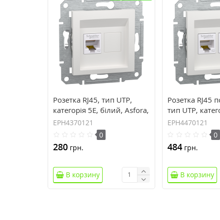
Розетка RJ45, тип UTP,
Розетка RJ45 п
категорія 5E, білий, Asfora,
тип UTP, катег
без рамки EPH4370121
білий, Asfora,
EPH4370121
EPH4470121
EPH4470121
0
0
280
484
грн.
грн.
В корзину
В корзину