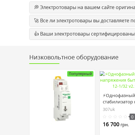
💭 Электротовары на вашем сайте оригина
🚀 Все ли электротовары вы доставляете п
👍 Ваши электротовары сертифицированы?
Низковольтное оборудование
Популярный
⚡Однофазны
стабилизатор
бытовой АМПЕ
307uk
v2.1 (307uk)
0
16 700
грн.