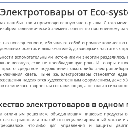
Электротовары от Eco-sys
ак наш быт, так и производственную часть рынка. С того моме
а изобрел гальванический элемент, опыты по постепенному з
тью повседневности, ибо являют собой огромное количество п
домашних розеток и выключателей, до заводских частотных пр
ности вспомогательными источниками энергии разделилось на
вольно весомую, если не преобладающую роль. И товары, относ
 просто средством подключения какого-либо электроприбор
ыключения света. Ныне же, электротовары становятся едва
освещения наделяются художественным оформлением, даже У
ров вклинилась творческая составляющая, а не только сила ин
ество электротоваров в одном 
л отличным решением, объединившим нишевые продукты вое
иться на рынок, или в какой-то специализированный магазинчи
ребовалось что-либо для управления и защиты двигат