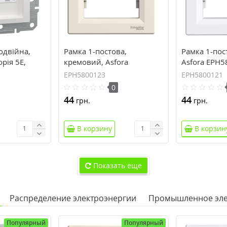
одвійна,
Рамка 1-постова,
Рамка 1-пос
орія 5E,
кремовий, Asfora
Asfora EPH
 без рамки
EPH5800123
EPH5800123
EPH5800121
0
44
44
грн.
грн.
В корзину
В корзин
Показать еще
Распределение электроэнергии
Промышленное эле
Популярный
Популярный