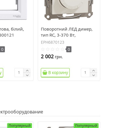
това, білий,
Поворотний ЛЕД димер,
5800121
тип RC, 3-370 Вт,
кремовий, Asfora, без
EPH6870123
рамки EPH6870123
0
0
2 002
грн.
у
В корзину
ктрооборудование
Популярный
Популярный