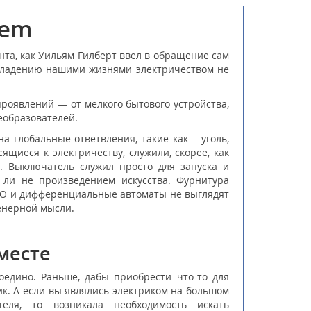
tem
нта, как Уильям Гилберт ввел в обращение сам
авладению нашими жизнями электричеством не
роявлений — от мелкого бытового устройства,
еобразователей.
 глобальные ответвления, такие как – уголь,
ящиеся к электричеству, служили, скорее, как
а. Выключатель служил просто для запуска и
 ли не произведением искусства. Фурнитура
ЗО и дифференциальные автоматы не выглядят
женерной мысли.
месте
дино. Раньше, дабы приобрести что-то для
к. А если вы являлись электриком на большом
еля, то возникала необходимость искать