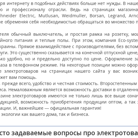
ря интернету в подобных действиях больше нет нужды. В наш
лю и профессионалу отрасли. Ведь на страницах магази
chneider
Electric
, Mutlusan, Weidmuller, Borsan,
Legrand
,
Arno
не обременяя себя необходимостью обращаться во множество 
ателя обычный выключатель, и простая рамка на розетку, м
ойного питания и теплые полы. При этом, компания
Eco-sys
краины. Прямое взаимодействие с производителями, без вспом
луги. Это существенно сказывается на конечной отпускной цен
ко удобно, но и предельно доступно по цене. Оформление за
заказа в телефонном режиме. На некоторые позиции можно офо
 электротоваров на страницах нашего сайта у вас возник
жет вам помощь.
 прежде всего, удобство и честная стоимость. Второстепенным
рвиса. Немаловажным является возможность доставки в отдален
азине электротоваров имеются не только лишь все выше озна
дукцией, возможность приобретения продукции оптом, а так 
ации. И, важнейшее — официальная гарантия!
кологии как вашего дома, так и бизнеса.
сто задаваемые вопросы про электротов