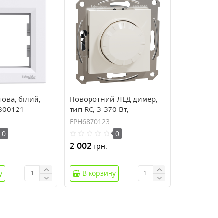
това, білий,
Поворотний ЛЕД димер,
5800121
тип RC, 3-370 Вт,
кремовий, Asfora, без
EPH6870123
рамки EPH6870123
0
0
2 002
грн.
у
В корзину