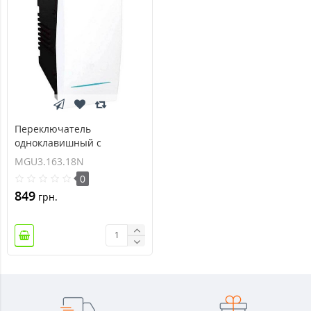
Переключатель
одноклавишный с
индикационной
MGU3.163.18N
подсветкой Unica 16А
0
MGU3.163.18N
849
грн.