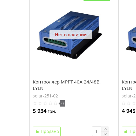
Нет в наличии
Контроллер MPPT 40А 24/48В,
Контр
EYEN
EYEN
solar-251-02
solar-
0
5 934
4 945
грн.
Продано
Пр