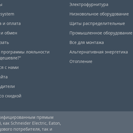
ы
Электрофурнитура
-system
Низковольное оборудование
а и оплата
Щиты распределительные
 и обмен
Промышленное оборудование
азать
Все для монтажа
 программы лояльности
Альтернативная энергетика
дешевле?"
Отопление
ся с нами
айта
дители
со скидкой
ртифицированным прямым
ак Schneider Electric, Eaton,
дового потребителя, так и