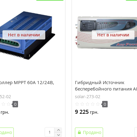
Нет в наличии
Нет в наличии
оллер MPPT 60А 12/24В,
Гибридный Источник
бесперебойного питания A
1000, 1000Вт, 12В, EYEN
252-02
solar-273-02
0
0
9 225
грн.
грн.
одано
Продано