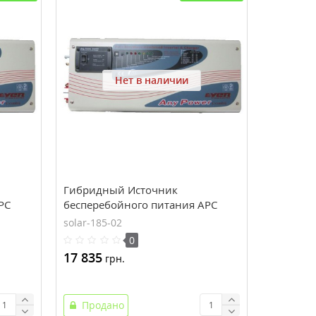
Нет в наличии
Гибридный Источник
PC
бесперебойного питания APC
1500, 1,5кВт, 24В, EYEN
solar-185-02
0
17 835
грн.
Продано