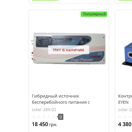
Популярный
Нет в наличии
Гибридный источник
Контр
бесперебойного питания с
EYEN
чистой синусоидой с функцией
solar-289-02
solar-
стабилизатора APS 1500W-24V,
0
1500Вт, 24В, EYEN
18 450
4 380
грн.