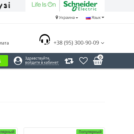
Украина
Язык
+38 (95) 300-90-09
лата
0
Здравствуйте,
войдите в кабинет
улярный
Популярный