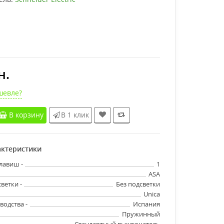
н.
шевле?
В корзину
В 1 клик
ктеристики
лавиш -
1
ASA
ветки -
Без подсветки
Unica
водства -
Испания
Пружинный
Стандартный выключатель