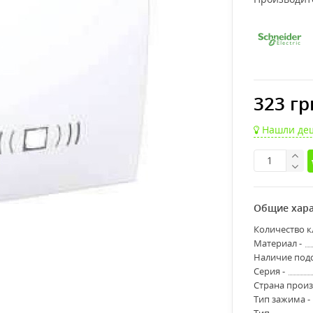
323 гр
Нашли де
Общие хара
Количество к
Материал -
Наличие подс
Серия -
Страна произ
Тип зажима -
Тип -