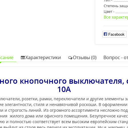
Степень защи
Цвет -
Все характе
Facebook
сание
Характеристики
Отзывы (0)
Вопрос - от
ого кнопочного выключателя, 
10А
лючатели, розетки, рамки, переключатели и другие элементы 
е элегантности, стиля и ненавязчивой роскоши. В оформлени
 и строгость линий. Из огромного ассортимента несложно под
ения жилого дома или офисного помещения. Безупречное каче
нию и полностью соответствует всем высоким европейским ста
 выйдут из строя весь период их эксплуатации. Ну и, наконец,