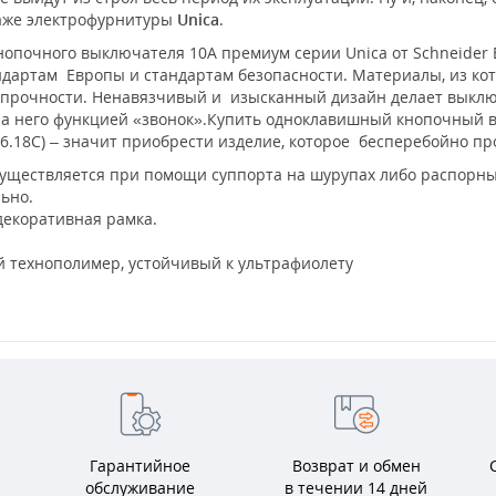
таже электрофурнитуры
Unica
.
опочного выключателя 10А премиум серии Unica от Schneider El
ндартам Европы и стандартам безопасности. Материалы, из ко
прочности. Ненавязчивый и изысканный дизайн делает выключ
на него функцией «звонок».Купить одноклавишный кнопочный в
206.18С) – значит приобрести изделие, которое бесперебойно пр
уществляется при помощи суппорта на шурупах либо распорны
льно.
декоративная рамка.
 технополимер, устойчивый к ультрафиолету
Гарантийное
Возврат и обмен
обслуживание
в течении 14 дней