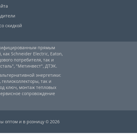
айта
дители
со скидкой
ртифицированным прямым
ак Schneider Electric, Eaton,
дового потребителя, так и
аль", "Метинвест", ДТЭК.
альтернативной энергетики:
 гелиоколлекторы, так и
од ключ, монтаж тепловых
 сервисное сопровождение
ы оптом и в розницу © 2026