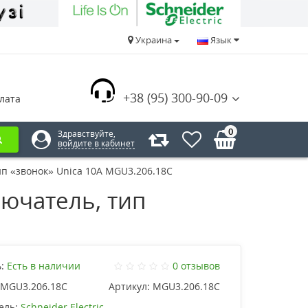
Украина
Язык
+38 (95) 300-90-09
лата
0
Здравствуйте,
войдите в кабинет
 «звонок» Unica 10А MGU3.206.18C
ючатель, тип
:
Есть в наличии
0 отзывов
MGU3.206.18C
Артикул:
MGU3.206.18C
ель:
Schneider Electric