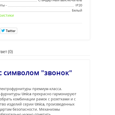
ты -
IP20
Белый
ристики
Twitter
вет (0)
с символом "звонок"
электрофурнитуры премиум-класса.
и фурнитуры
Unica
прекрасно гармонируют
обрать комбинации рамок с розетками и с
ство изделий серии
Unica
, произведенных
ндартам безопасности. Механизмы
 обязательно нужно отметить