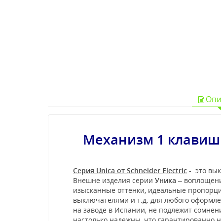
Опи
Механизм 1 клавишн
Серия Unica от Schneider Electric
- это вык
Внешне изделия серии
Уника
– воплощени
изысканные оттенки, идеальные пропорции
выключателями и т.д. для любого оформл
на заводе в Испании, не подлежит сомне
настолько надежны, что гарантированно не