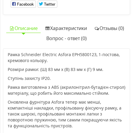
Facebook
Twitter
Описание
Характеристики
Отзывы (0)
Вопрос - ответ (0)
Рамка Schneider Electric Asfora EPH5800123, 1-постова,
кремового кольору.
Розміри рамки: (Ш) 83 мм x (В) 83 мм x (Г) 9 мм.
Ступінь захисту IP20.
Рамка виготовлена з ABS (акрилонітрил-бутадієн-стирол)
матеріалу, що робить його максимально стійким.
Оновлена фурнітура Asfora тепер має менші,
компактніші накладки, профільовану фіксуючу рамку, а
також широкі, профільовані монтажні лапки з
поворотною пружиною, тим самим покращуючи якість
та функціональність пристроїв.