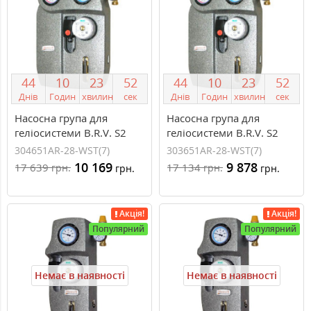
4
4
1
0
2
3
5
1
4
4
1
0
2
3
5
1
Днів
Годин
хвилин
сек
Днів
Годин
хвилин
сек
Насосна група для
Насосна група для
геліосистеми B.R.V. S2
геліосистеми B.R.V. S2
Solar 3 1` Н (насос Wilo
Solar 3 3/4` Н (насос Wilo
304651AR-28-WST(7)
303651AR-28-WST(7)
Star ST 25/7)
Star ST 25/7)
10 169
9 878
17 639
17 134
грн.
грн.
грн.
грн.
Акція!
Акція!
Популярний
Популярний
Немає в наявності
Немає в наявності