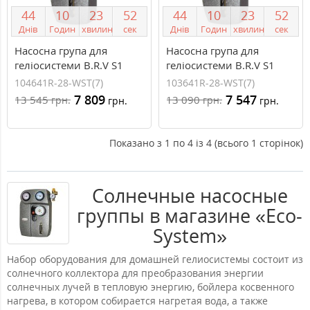
4
4
1
0
2
3
5
1
4
4
1
0
2
3
5
1
Днів
Годин
хвилин
сек
Днів
Годин
хвилин
сек
Насосна група для
Насосна група для
геліосистеми B.R.V S1
геліосистеми B.R.V S1
Solar 1 1` Н (насос Wilo
Solar 1 3/4` Н (насос Wilo
104641R-28-WST(7)
103641R-28-WST(7)
Star ST 25/7)
Star ST 25/7)
7 809
7 547
13 545
13 090
грн.
грн.
грн.
грн.
Показано з 1 по 4 із 4 (всього 1 сторінок)
Солнечные насосные
группы в магазине «Eco-
System»
Набор оборудования для домашней гелиосистемы состоит из
солнечного коллектора для преобразования энергии
солнечных лучей в тепловую энергию, бойлера косвенного
нагрева, в котором собирается нагретая вода, а также