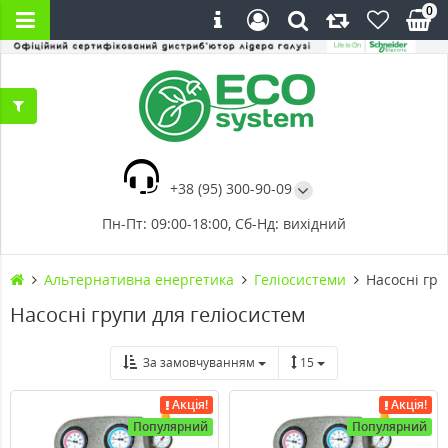
0
+38 (95) 300-90-09
Пн-Пт: 09:00-18:00, Сб-Нд: вихідний
Альтернативна енергетика
Геліосистеми
Насосні гру
Насосні групи для геліосистем
За замовчуванням
15
Акція!
Акція!
Популярний
Популярний