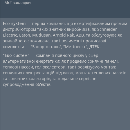
Мої закладки
Eco-system
— перша компанія, що є сертифікованим прямим
дистриб'ютором таких знатних виробників, як Schneider
Electric, Eaton, Mutlusan, Arnold Rak, ABB, та обслуговуює як
звичайного споживача, так і величезні промислові
комплекси — "Запоріжсталь", "Метінвест", ДТЕК.
"Еко-систем"
— компанія повного циклу у сфері
альтернативної енергетики: як продаємо сонячні панелі,
теплові насоси, геліоколектори, так і реалізуємо монтаж
сонячних електростанцій під ключ, монтаж теплових насосів
та сонячних колекторів, та подальше сервісне
супроводження об'єктів.