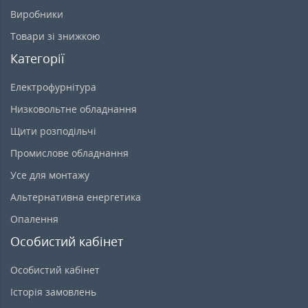
Виробники
Товари зі знижкою
Категорії
Електрофурнітура
Низковольтне обладнання
Щити розподільчі
Промислове обладнання
Усе для монтажу
Альтернативна енергетика
Опалення
Особистий кабінет
Особистий кабінет
Історія замовлень