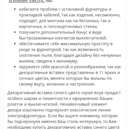
Schneider Electric
, Вы:
избегаете проблем с установкой фурнитуры и
прокладкой кабелей, так как изделия, несомненно,
подходят, для монтажа как на бетонных, так и
кирпичных, и гипсокартоновых стенах;
получаете дополнительный бонус в виде
быстрозажимных контактов выключателей;
обеспечиваете себе максимальную простоту в
уходе за фурнитурой, так как возможность
скопление пыли, благодаря дизайну без ненужных
выемок, сведена к минимуму;
окружаете себя красотой и разнообразием, так как
декоративные вставки представлены в 11 ярких и
сочных цветах, менять которые Вы вольны по
своему вкусу, желанию и настроению.
Декоративная вставка синего цвета серия Anya придаст
особого шарма и пикантности к оформлению Ваших
розеток и выключателей. Ненавязчивый элемент
декора изысканно подчеркнет классические линии
электрофурнитуры. Если Вы ищите изюминку, которая
бы подчеркнула именно Ваш стиль интерьера, то Вам
необходимо купить декоративную вставку синего цвета