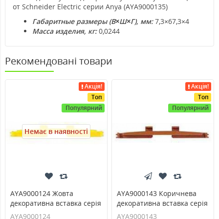
от Schneider Electric серии Anya (AYA9000135)
Габаритные размеры (В×Ш×Г), мм:
7,3×67,3×4
Масса изделия, кг:
0,0244
Рекомендовані товари
Акція!
Акція!
Топ
Топ
Популярний
Популярний
Немає в наявності
AYA9000124 Жовта
AYA9000143 Коричнева
декоративна вставка серія
декоративна вставка серія
Anya
Anya
AYA9000124
AYA9000143