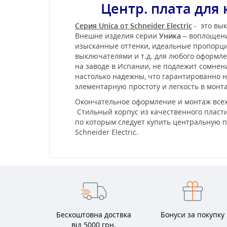
Центр. плата для 
Серия Unica от Schneider Electric
- это вык
Внешне изделия серии
Уника
– воплощени
изысканные оттенки, идеальные пропорции
выключателями и т.д. для любого оформл
на заводе в Испании, не подлежит сомне
настолько надежны, что гарантированно не
элементарную простоту и легкость в мон
Окончательное оформление и монтаж всех
Стильный корпус из качественного пласти
по которым следует купить центральную пл
Schneider Electric.
Бескоштовна доствка
Бонуси за покупку
від 5000 грн.