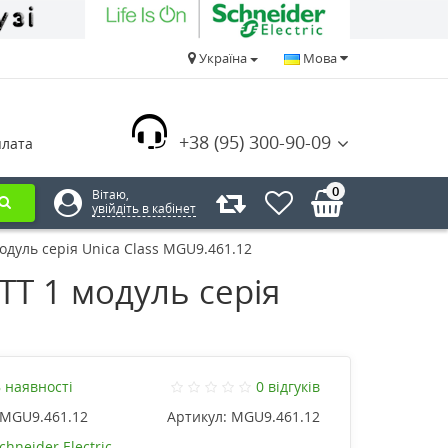
Україна
Мова
+38 (95) 300-90-09
плата
0
Вітаю,
увійдіть в кабінет
одуль серія Unica Class MGU9.461.12
TT 1 модуль серія
 наявності
0 відгуків
MGU9.461.12
Артикул:
MGU9.461.12
chneider Electric