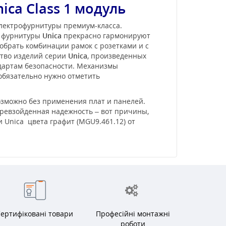
ica Class 1 модуль
электрофурнитуры премиум-класса.
и фурнитуры
Unica
прекрасно гармонируют
обрать комбинации рамок с розетками и с
ство изделий серии
Unica
, произведенных
ндартам безопасности. Механизмы
 обязательно нужно отметить
озможно без применения плат и панелей.
превзойденная надежность – вот причины,
 Unica цвета графит (MGU9.461.12) от
ертифіковані товари
Професійні монтажні
роботи