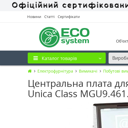
Новини
Статті
Сертифікати
Об'єк
Вироб
Каталог товарів
Електрофурнітура
Вимикачі
Побутові ви
Центральна плата для
Unica Class MGU9.461