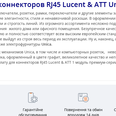
коннекторов RJ45 Lucent & ATT Un
лючатели, розетки, рамки, переключатели и другие элементы 
е элегантности, стиля и ненавязчивой роскоши. В оформлени
 и строгость линий. Из огромного ассортимента несложно под
ения жилого дома или офисного помещения. Безупречное каче
нию и полностью соответствует всем высоким европейским ста
 выйдут из строя весь период их эксплуатации. Ну и, наконец,
таже электрофурнитуры
Unica
.
 механизмов Unica, в том числе и компьюторных розеток, нев
ка, оформленный в цвете графит, великолепное качество и не
ату для коннекторов RJ45 Lucent & ATT 1 модуль премиум-серии
Гарантійне
Повернення та обмін
С
обслуговування
впродовж 14 днів