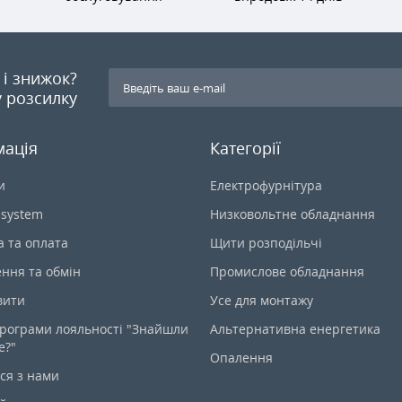
я і знижок?
 розсилку
мація
Категорії
и
Електрофурнітура
-system
Низковольтне обладнання
а та оплата
Щити розподільчі
ння та обмін
Промислове обладнання
вити
Усе для монтажу
рограми лояльності "Знайшли
Альтернативна енергетика
е?"
Опалення
ся з нами