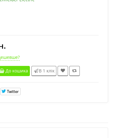
н.
дешевше?
До кошика
В 1 клік
Twitter