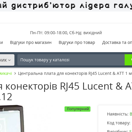
Пн-Пт: 09:00-18:00, Сб-Нд: вихідний
ти
Відгуки про магазин
Відгуки про товар
Доставка та о
ник
микачі
Центральна плата для конекторів RJ45 Lucent & ATT 1 м
 конекторів RJ45 Lucent & A
.12
Популярний
Наявність:
В
Код товару:
Виробник:
S