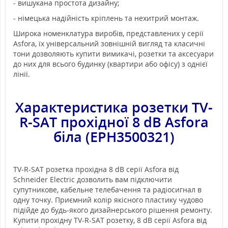
- вишукана простота дизайну;
- німецька надійність кріплень та нехитрий монтаж.
Широка номенклатура виробів, представлених у серії
Asfora, їх універсальний зовнішній вигляд та класичні
тони дозволяють купити вимикачі, розетки та аксесуари
до них для всього будинку (квартири або офісу) з однієї
лінії.
Характеристика р
озетки TV-
R-SAT прохідної 8 dB Asfora
біла (EPH3500321)
TV-R-SAT розетка прохідна 8 dB серії Asfora від
Schneider Electric дозволить вам підключити
супутникове, кабельне телебачення та радіосигнал в
одну точку. Приємний колір якісного пластику чудово
підійде до будь-якого дизайнерського рішення ремонту.
Купити прохідну TV-R-SAT розетку, 8 dB серії Asfora від