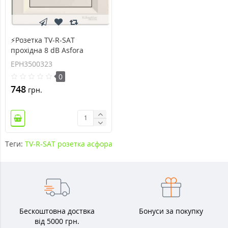
⚡Розетка TV-R-SAT
прохідна 8 dB Asfora
кремова (EPH3500323)
EPH3500323
0
748
грн.
Теги:
TV-R-SAT розетка асфора
Бескоштовна доствка
Бонуси за покупку
від 5000 грн.