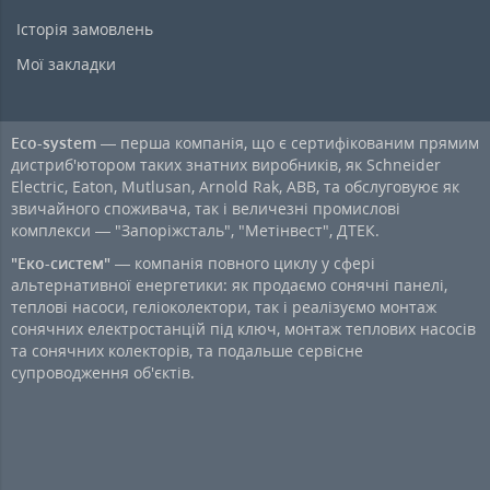
Історія замовлень
Мої закладки
Eco-system
— перша компанія, що є сертифікованим прямим
дистриб'ютором таких знатних виробників, як Schneider
Electric, Eaton, Mutlusan, Arnold Rak, ABB, та обслуговуює як
звичайного споживача, так і величезні промислові
комплекси — "Запоріжсталь", "Метінвест", ДТЕК.
"Еко-систем"
— компанія повного циклу у сфері
альтернативної енергетики: як продаємо сонячні панелі,
теплові насоси, геліоколектори, так і реалізуємо монтаж
сонячних електростанцій під ключ, монтаж теплових насосів
та сонячних колекторів, та подальше сервісне
супроводження об'єктів.