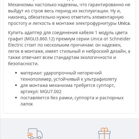
Механизмы настолько надежны, что гарантированно не
выйдут из строя весь период их эксплуатации. Ну и,
наконец, обязательно нужно отметить элементарную
простоту и легкость в монтаже электрофурнитуры
Unica
.
Купить адаптер для соединения кабеля 1 модуль цвета
графит (MGU3.860.12) премиум серии Unica от Schneider
Electric стоит по нескольким причинам: он надежен,
легок в монтаже, имеет стильный и неброский дизайн, а
также отвечает всем стандартам экологичности и
безопасности.
материал: ударопрочный негорючий
технополимер, устойчивый к ультрафиолету
для монтажа механизма требуется суппорт,
артикул: MGU7.002
поставляется без рамки, суппорта и распорных
лапок