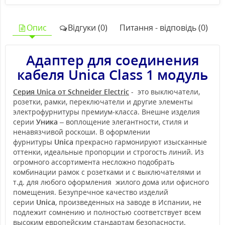
Опис
Відгуки (0)
Питання - відповідь (0)
Адаптер для соединения
кабеля Unica Class 1 модуль
Серия Unica от Schneider Electric
- это выключатели,
розетки, рамки, переключатели и другие элементы
электрофурнитуры премиум-класса. Внешне изделия
серии
Уника
– воплощение элегантности, стиля и
ненавязчивой роскоши. В оформлении
фурнитуры
Unica
прекрасно гармонируют изысканные
оттенки, идеальные пропорции и строгость линий. Из
огромного ассортимента несложно подобрать
комбинации рамок с розетками и с выключателями и
т.д. для любого оформления жилого дома или офисного
помещения. Безупречное качество изделий
серии
Unica
, произведенных на заводе в Испании, не
подлежит сомнению и полностью соответствует всем
высоким европейским стандартам безопасности.