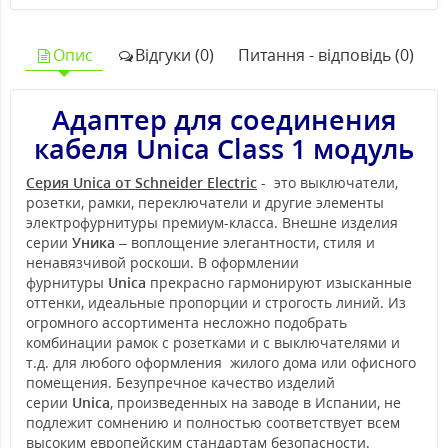
Опис
Відгуки (0)
Питання - відповідь (0)
Адаптер для соединения
кабеля Unica Class 1 модуль
Серия Unica от Schneider Electric
- это выключатели,
розетки, рамки, переключатели и другие элементы
электрофурнитуры премиум-класса. Внешне изделия
серии
Уника
– воплощение элегантности, стиля и
ненавязчивой роскоши. В оформлении
фурнитуры
Unica
прекрасно гармонируют изысканные
оттенки, идеальные пропорции и строгость линий. Из
огромного ассортимента несложно подобрать
комбинации рамок с розетками и с выключателями и
т.д. для любого оформления жилого дома или офисного
помещения. Безупречное качество изделий
серии
Unica
, произведенных на заводе в Испании, не
подлежит сомнению и полностью соответствует всем
высоким европейским стандартам безопасности.