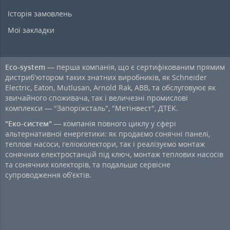
Історія замовлень
Мої закладки
Eco-system
— перша компанія, що є сертифікованим прямим
дистриб'ютором таких знатних виробників, як Schneider
Electric, Eaton, Mutlusan, Arnold Rak, ABB, та обслуговуює як
звичайного споживача, так і величезні промислові
комплекси — "Запоріжсталь", "Метінвест", ДТЕК.
"Еко-систем"
— компанія повного циклу у сфері
альтернативної енергетики: як продаємо сонячні панелі,
теплові насоси, геліоколектори, так і реалізуємо монтаж
сонячних електростанцій під ключ, монтаж теплових насосів
та сонячних колекторів, та подальше сервісне
супроводження об'єктів.