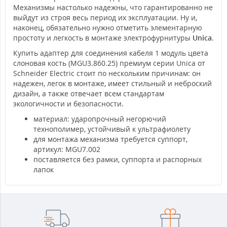
Механизмы настолько надежны, что гарантированно не
выйдут из строя весь период их эксплуатации. Ну и,
наконец, обязательно нужно отметить элементарную
простоту и легкость в монтаже электрофурнитуры
Unica
.
Купить адаптер для соединения кабеля 1 модуль цвета
слоновая кость (MGU3.860.25) премиум серии Unica от
Schneider Electric стоит по нескольким причинам: он
надежен, легок в монтаже, имеет стильный и неброский
дизайн, а также отвечает всем стандартам
экологичности и безопасности.
материал: ударопрочный негорючий
технополимер, устойчивый к ультрафиолету
для монтажа механизма требуется суппорт,
артикул: MGU7.002
поставляется без рамки, суппорта и распорных
лапок