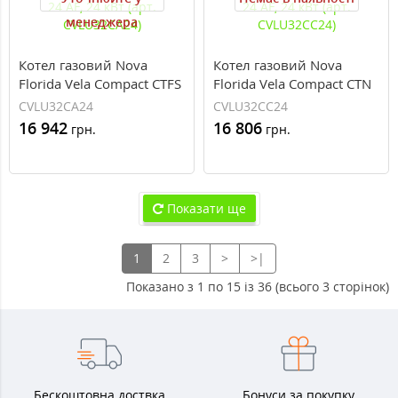
менеджера
Котел газовий Nova
Котел газовий Nova
Florida Vela Compact CTFS
Florida Vela Compact CTN
24 AF, 24 кВт (арт.
24 AF, 24 кВт (арт.
CVLU32CA24
CVLU32CC24
CVLU32CA24)
CVLU32CC24)
16 942
16 806
грн.
грн.
Показати ще
1
2
3
>
>|
Показано з 1 по 15 із 36 (всього 3 сторінок)
Бескоштовна доствка
Бонуси за покупку