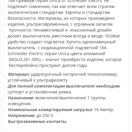
16А премиум серии Unica от Schneider Electric не
подлежит сомнению, так как отвечает всем строгим
экологическим стандартам Европы и стандартам
безопасности. Материалы, из которых произведено
изделие, ультрасовременные, с огромным запасом
прочности. Ненавязчивый и изысканный дизайн
делает выключатель уместным всегда и везде. Особое
удобство создает подсветка. Купить одноклавишный
выключатель с индикационной подсветкой 16А
Schneider Electric серии Unica цвета алюминий
(MGU3.261.30N) – значит приобрести изделие, которое
бесперебойно прослужит долгие годы.
Материал:
ударопрочный негорючий технополимер,
устойчивый к ультрафиолету
Для полной комплектации выключателя необходим
:
суппорт и установочная рамка.
Назначение
: включение/выключение 1 группы
освещения.
Номинальная коммутируемая нагрузка
: 16 Ампер.
Напряжение
: до 250 V.
Быстрозажимные контакты.