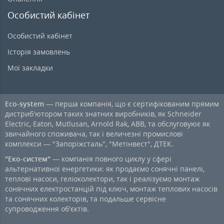
Особистий кабінет
Особистий кабінет
Історія замовлень
Мої закладки
Eco-system
— перша компанія, що є сертифікованим прямим
дистриб'ютором таких знатних виробників, як Schneider
Electric, Eaton, Mutlusan, Arnold Rak, ABB, та обслуговуює як
звичайного споживача, так і величезні промислові
комплекси — "Запоріжсталь", "Метінвест", ДТЕК.
"Еко-систем"
— компанія повного циклу у сфері
альтернативної енергетики: як продаємо сонячні панелі,
теплові насоси, геліоколектори, так і реалізуємо монтаж
сонячних електростанцій під ключ, монтаж теплових насосів
та сонячних колекторів, та подальше сервісне
супроводження об'єктів.