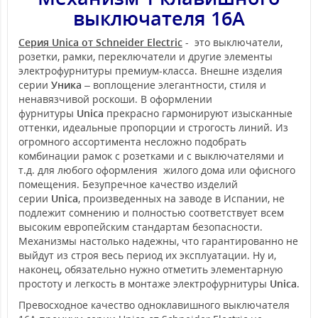
выключателя 16А
Серия Unica от Schneider Electric
- это выключатели,
розетки, рамки, переключатели и другие элементы
электрофурнитуры премиум-класса. Внешне изделия
серии
Уника
– воплощение элегантности, стиля и
ненавязчивой роскоши. В оформлении
фурнитуры
Unica
прекрасно гармонируют изысканные
оттенки, идеальные пропорции и строгость линий. Из
огромного ассортимента несложно подобрать
комбинации рамок с розетками и с выключателями и
т.д. для любого оформления жилого дома или офисного
помещения. Безупречное качество изделий
серии
Unica
, произведенных на заводе в Испании, не
подлежит сомнению и полностью соответствует всем
высоким европейским стандартам безопасности.
Механизмы настолько надежны, что гарантированно не
выйдут из строя весь период их эксплуатации. Ну и,
наконец, обязательно нужно отметить элементарную
простоту и легкость в монтаже электрофурнитуры
Unica
.
Превосходное качество одноклавишного выключателя