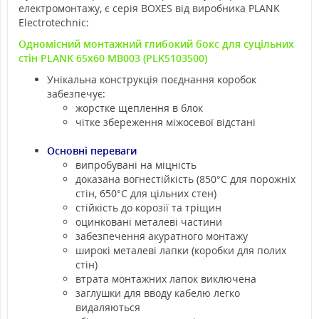
електромонтажу, є серія BOXES від виробника PLANK
Electrotechnic:
Одномісний монтажний глибокий бокс для суцільних
стін PLANK 65x60 MB003 (PLK5103500)
Унікальна конструкція поєднання коробок
забезпечує:
жорстке щеплення в блок
чітке збереження міжосевої відстані
Основні переваги
випробувані на міцність
доказана вогнестійкість (850°С для порожніх
стін, 650°С для цільних стен)
стійкість до корозії та тріщин
оцинковані металеві частини
забезпечення акуратного монтажу
широкі металеві лапки (коробки для полих
стін)
втрата монтажних лапок виключена
заглушки для вводу кабелю легко
видаляються