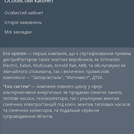
Особистий кабінет
Особистий кабінет
Історія замовлень
Мої закладки
Eco-system
— перша компанія, що є сертифікованим прямим
дистриб'ютором таких знатних виробників, як Schneider
Electric, Eaton, Mutlusan, Arnold Rak, ABB, та обслуговуює як
звичайного споживача, так і величезні промислові
комплекси — "Запоріжсталь", "Метінвест", ДТЕК.
"Еко-систем"
— компанія повного циклу у сфері
альтернативної енергетики: як продаємо сонячні панелі,
теплові насоси, геліоколектори, так і реалізуємо монтаж
сонячних електростанцій під ключ, монтаж теплових насосів
та сонячних колекторів, та подальше сервісне
супроводження об'єктів.