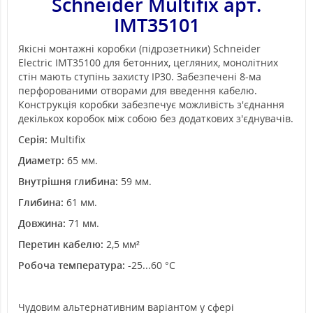
Schneider Multifix арт.
IMT35101
Якісні монтажні коробки (підрозетники) Schneider
Electric IMT35100 для бетонних, цегляних, монолітних
стін мають ступінь захисту IP30. Забезпечені 8-ма
перфорованими отворами для введення кабелю.
Конструкція коробки забезпечує можливість з'єднання
декількох коробок між собою без додаткових з'єднувачів.
Серія:
Multifix
Диаметр:
65 мм.
Внутрішня глибина:
59 мм.
Глибина:
61 мм.
Довжина:
71 мм.
Перетин кабелю:
2,5 мм²
Робоча температура:
-25...60 ­°C
Чудовим альтернативним варіантом у сфері