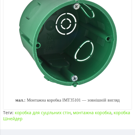
мал.:
Монтажна коробка IMT35101 — зовнішній вигляд
Теги:
коробка для суцільних стін
,
монтажна коробка
,
коробка
Шнейдер