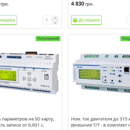
4 830
грн.
грн.
 кошика
До кошика
Популярний
Поп
 параметров на SD карту,
Ном. ток двигателя до 315 
ть записи от 0,001 с.
(внешние Т/Т - в комплект 