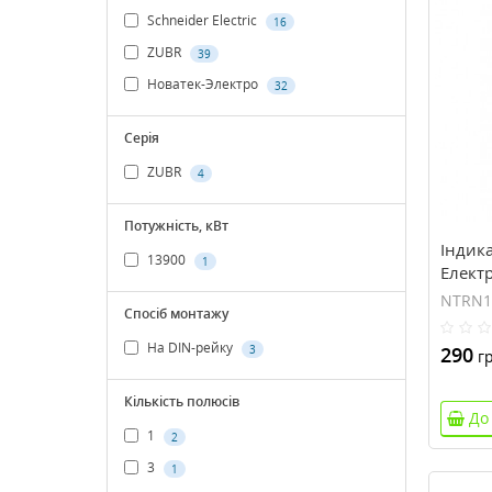
Schneider Electric
16
ZUBR
39
Новатек-Электро
32
Серія
ZUBR
4
Потужність, кВт
Індика
13900
1
Елект
NTRN1
Спосіб монтажу
На DIN-рейку
3
290
гр
Кількість полюсів
До
1
2
3
1