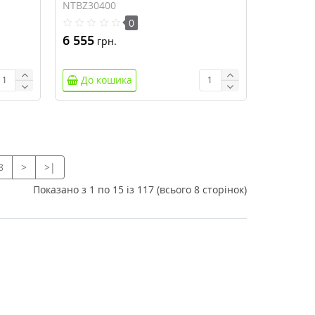
ов,
входят) , счетчик: мото-часов,
NTBZ30400
электроэнергии, ж/к экран,
0
dbus
щитовое исполнение, Modbus
6 555
грн.
УБЗ-304
До кошика
8
>
>|
Показано з 1 по 15 із 117 (всього 8 сторінок)