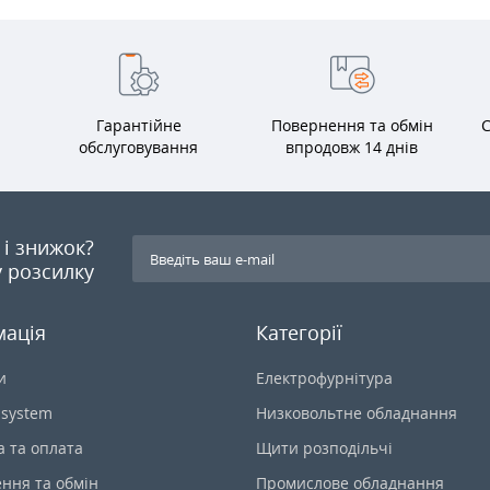
Гарантійне
Повернення та обмін
С
обслуговування
впродовж 14 днів
я і знижок?
 розсилку
мація
Категорії
и
Електрофурнітура
-system
Низковольтне обладнання
а та оплата
Щити розподільчі
ння та обмін
Промислове обладнання