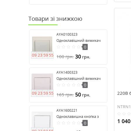
Товари зі знижкою
AYA0100323
Одноклавішний вимикач
серії Anya
0
0
9
2
3
5
9
5
4
30
100
грн.
грн.
AYA1400323
Одноклавішний вимикач
16А серія Anya
0
220В 6
0
9
2
3
5
9
5
4
50
165
грн.
грн.
NTRN1
AYA1600221
Одноклавишна кнопка з
1 040
підсвічуванням серії Anya
0