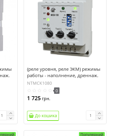
ежимы
(реле уровня, реле ЭКМ) режимы
наж.
работы - наполнение, дреннаж.
стная
МСК-108
NTMCK1080
0
1 725
грн.
До кошика
улярний
Популярний