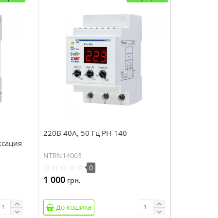
220В 40А, 50 Гц РН-140
ксация
ии)
NTRN14003
0
1 000
грн.
До кошика