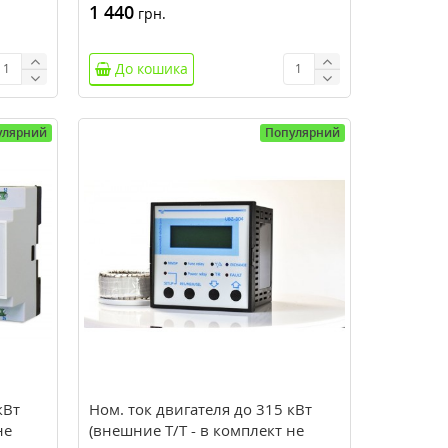
1 440
грн.
До кошика
улярний
Популярний
кВт
Ном. ток двигателя до 315 кВт
не
(внешние Т/Т - в комплект не