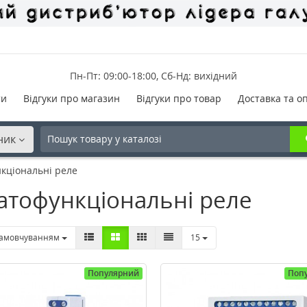
Пн-Пт: 09:00-18:00, Сб-Нд: вихідний
ти
Відгуки про магазин
Відгуки про товар
Доставка та о
ник
кціональні реле
атофункціональні реле
замовчуванням
15
Популярний
Поп