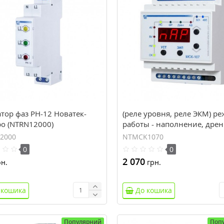
тор фаз РН-12 Новатек-
(реле уровня, реле ЭКМ) р
ро (NTRN12000)
работы - наполнение, дрен
Modbus, индикация, совме
2000
NTMCK1070
работа с УБЗ-301 МСК-107
0
0
2 070
н.
грн.
 кошика
До кошика
Популярний
Поп