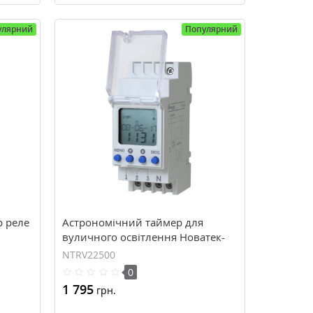
улярний
Популярний
р реле
Астрономічний таймер для
вуличного освітлення Новатек-
тока,
Електро РЕВ – 225 (NTRV22500)
NTRV22500
0
1 795
грн.