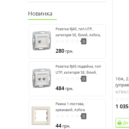
Новинка
Розетка RJ45, тип UTP,
категорія 5E, білий, Asfora,
без рамки EPH4370121
0
280
грн.
Розетка RJ45 подвійна, тип
UTP, категорія 5E, білий,
10А, 
Asfora, без рамки
0
(упра
EPH4470121
484
грн.
напря
NTRN1
РН-11
Рамка 1-постова,
1 035
кремовий, Asfora
EPH5800123
0
До
44
грн.