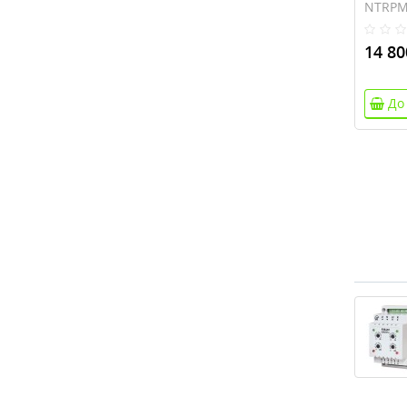
Modbu
NTRPM
РПМ-4
14 80
До