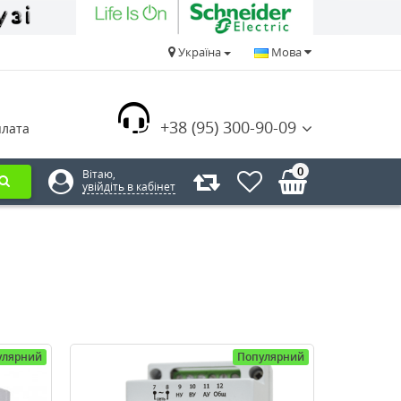
Україна
Мова
+38 (95) 300-90-09
плата
0
Вітаю,
увійдіть в кабінет
улярний
Популярний