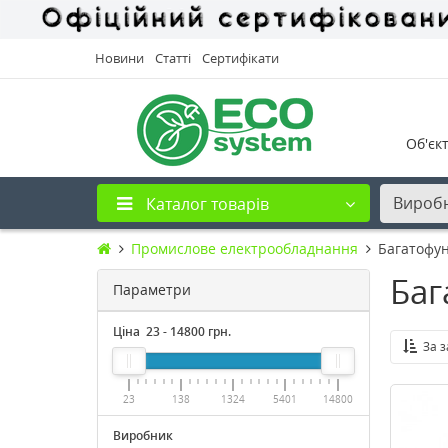
Новини
Статті
Сертифікати
Об'єк
Вироб
Каталог товарів
Промислове електрообладнання
Багатофун
Баг
Параметри
Ціна
23
-
14800
грн.
За 
23
138
1324
5401
14800
Виробник