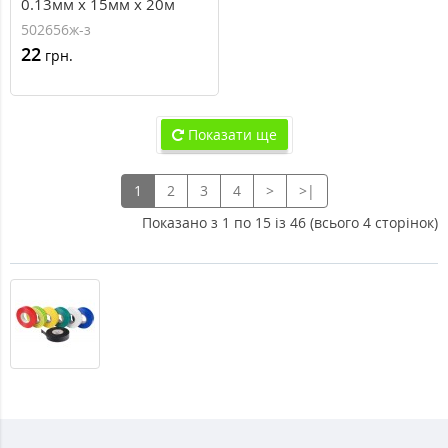
0.13мм х 15мм х 20м
502656ж-з
22
грн.
Показати ще
1
2
3
4
>
>|
Показано з 1 по 15 із 46 (всього 4 сторінок)