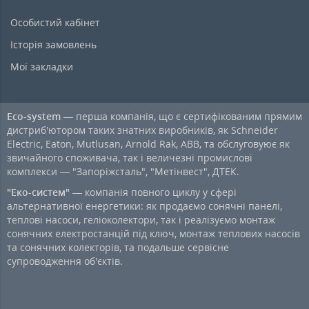
Особистий кабінет
Історія замовлень
Мої закладки
Eco-system
— перша компанія, що є сертифікованим прямим
дистриб'ютором таких знатних виробників, як Schneider
Electric, Eaton, Mutlusan, Arnold Rak, ABB, та обслуговуює як
звичайного споживача, так і величезні промислові
комплекси — "Запоріжсталь", "Метінвест", ДТЕК.
"Еко-систем"
— компанія повного циклу у сфері
альтернативної енергетики: як продаємо сонячні панелі,
теплові насоси, геліоколектори, так і реалізуємо монтаж
сонячних електростанцій під ключ, монтаж теплових насосів
та сонячних колекторів, та подальше сервісне
супроводження об'єктів.