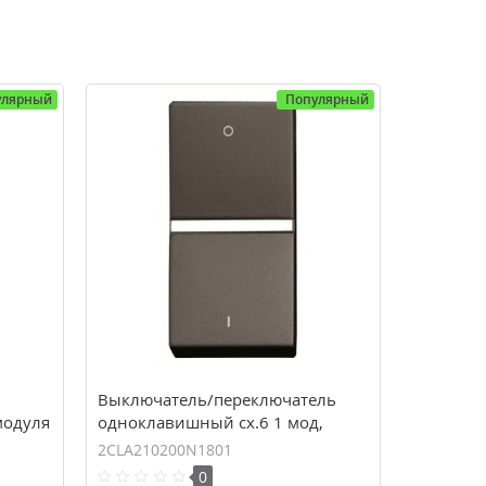
улярный
Популярный
Выключатель/переключатель
модуля
одноклавишный сх.6 1 мод,
антрацит Zenit N2102 AN
2CLA210200N1801
(2CLA210200N1801)
0