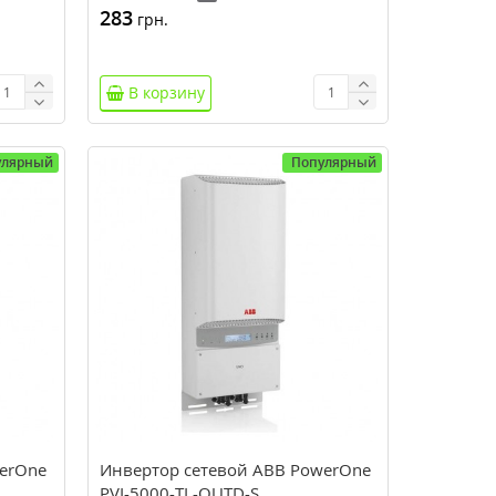
283
грн.
В корзину
улярный
Популярный
erOne
Инвертор сетевой ABB PowerOne
PVI-5000-TL-OUTD-S