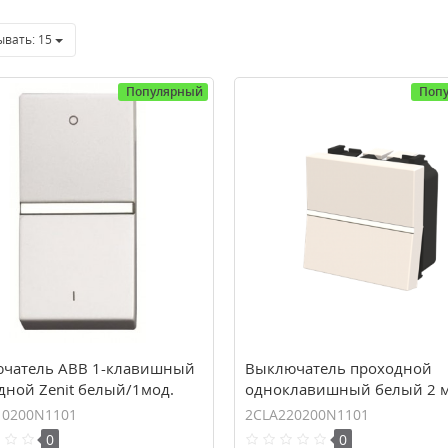
ывать:
15
Популярный
Поп
чатель ABB 1-клавишный
Выключатель проходной
дной Zenit белый/1мод.
одноклавишный белый 2 
 BL (2CLA210200N1101)
сх.6 Zenit N2202 BL ABB
10200N1101
2CLA220200N1101
(2CLA220200N1101)
0
0