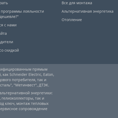
азать
Все для монтажа
 программы лояльности
Альтернативная энергетика
дешевле?"
Отопление
ся с нами
айта
дители
со скидкой
ртифицированным прямым
ак Schneider Electric, Eaton,
дового потребителя, так и
аль", "Метинвест", ДТЭК.
альтернативной энергетики:
 гелиоколлекторы, так и
од ключ, монтаж тепловых
 сервисное сопровождение