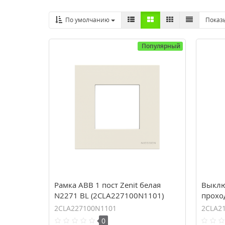
По умолчанию
Показ
Популярный
Рамка ABB 1 пост Zenit белая
Выклю
N2271 BL (2CLA227100N1101)
прохо
N2102
2CLA227100N1101
2CLA2
0