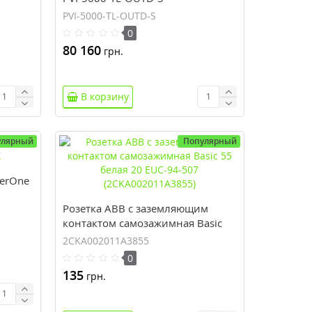
PVI-5000-TL-OUTD-S
0
80 160
грн.
В корзину
улярный
Популярный
erOne
Розетка ABB с заземляющим
контактом самозажимная Basic
55 белая 20 EUC-94-507
2CKA002011A3855
(2CKA002011A3855)
0
135
грн.