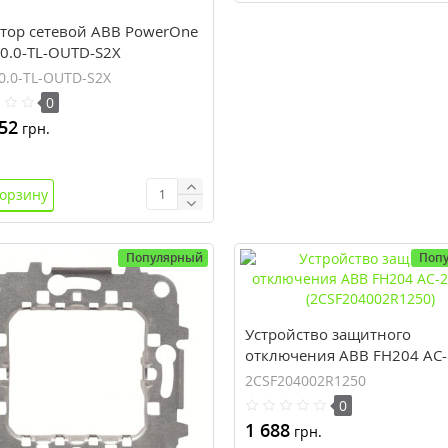
тор сетевой ABB PowerOne
20.0-TL-OUTD-S2X
0.0-TL-OUTD-S2X
0
52
грн.
корзину
Популярный
Поп
Устройство защитного
отключения ABB FH204 AC-
25/0,03 (2CSF204002R1250)
2CSF204002R1250
0
1 688
грн.