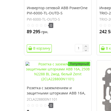
Инвертор сетевой ABB PowerOne
Инвер
PVI-6000-TL-OUTD-S
TRIO-
PVI-6000-TL-OUTD-S
TRIO-2
0
89 295
242 5
грн.
В корзину
В 
Популярный
Розетка с заземлением и
защитными шторками ABB 16А,
250В N2288 BL 2мод. белый Zenit
2CLA228800N1101
(2CLA228800N1101)
0