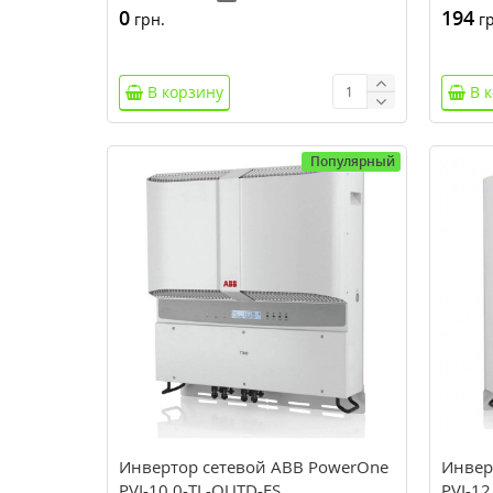
0
194
грн.
гр
В корзину
В 
Популярный
Инвертор сетевой ABB PowerOne
Инвер
PVI-10.0-TL-OUTD-FS
PVI-12