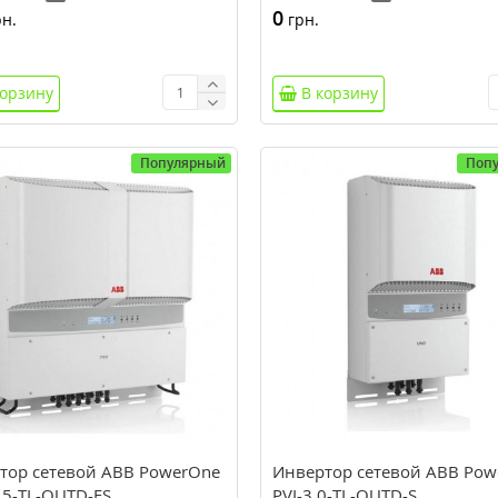
0
н.
грн.
корзину
В корзину
Популярный
Поп
тор сетевой ABB PowerOne
Инвертор сетевой ABB Pow
.5-TL-OUTD-FS
PVI-3.0-TL-OUTD-S