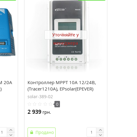
Уточняйте у
менеджера
М 20А
Контроллер MPPT 10A 12/24В,
)
(Tracer1210A), EPsolar(EPEVER)
solar-389-02
0
2 939
грн.
Продано