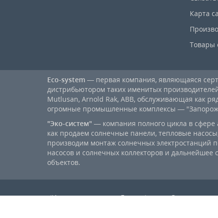
Карта с
Произво
Товары 
Eco-system
— первая компания, являющаяся се
дистрибьютором таких именитых производителей, к
Mutlusan, Arnold Rak, ABB, обслуживающая как ря
огромные промышленные комплексы — "Запорожст
"Эко-систем"
— компания полного цикла в сфере 
как продаем солнечные панели, тепловые насосы,
производим монтаж солнечных электростанций п
насосов и солнечных коллекторов и дальнейшее
объектов.
⚡Интернет-магазин «Eco-system» — Электротовар