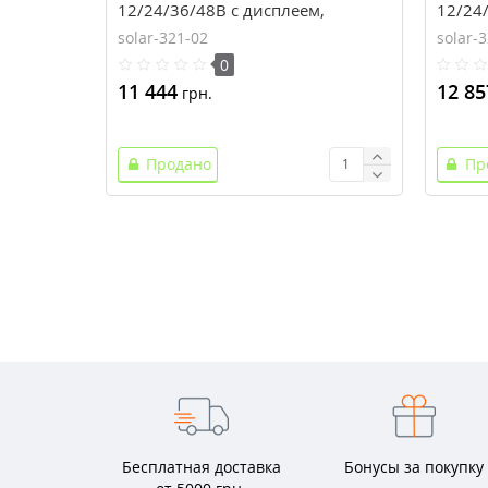
12/24/36/48В с дисплеем,
12/24/
(iT3415ND), EPsolar(EPEVER)
(iT441
solar-321-02
solar-
0
11 444
12 85
грн.
Продано
Пр
Бесплатная доставка
Бонусы за покупку