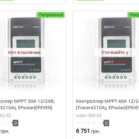
Популярный
Поп
Нет в наличии
Уточняйте у
менеджера
оллер MPPT 30A 12/24В,
Контроллер MPPT 40A 12/2
r3210A), EPsolar(EPEVER)
(Tracer4210A), EPsolar(EPEVE
392-02
solar-388-02
0
0
6 751
грн.
грн.