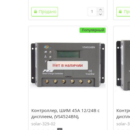
Продано
Пр
Популярный
Нет в наличии
Контроллер, ШИМ 45А 12/24В с
Контр
дисплеем, (VS4524BN),
диспле
EPsolar(EPEVER)
EPsola
solar-329-02
solar-