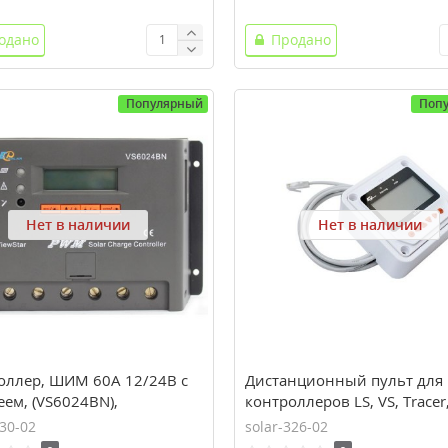
одано
Продано
Популярный
Поп
Нет в наличии
Нет в наличии
оллер, ШИМ 60А 12/24В с
Дистанционный пульт для
ем, (VS6024BN),
контроллеров LS, VS, Tracer
r(EPEVER)
50), EPsolar(EPEVER)
330-02
solar-326-02