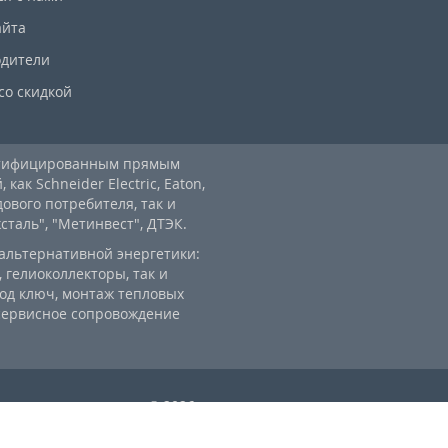
айта
дители
со скидкой
ртифицированным прямым
ак Schneider Electric, Eaton,
дового потребителя, так и
аль", "Метинвест", ДТЭК.
альтернативной энергетики:
 гелиоколлекторы, так и
од ключ, монтаж тепловых
 сервисное сопровождение
ы оптом и в розницу © 2026