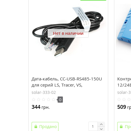
Нет в наличии
Дата-кабель, CC-USB-RS485-150U
Контр
для серий LS, Tracer, VS,
12/24В
EPsolar(EPEVER)
solar-333-02
solar-
0
344
509
грн.
гр
Продано
Пр