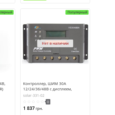
улярный
Популярный
Нет в наличии
4В,
Контроллер, ШИМ 30А
R)
12/24/36/48В с дисплеем,
(VS3048BN), EPsolar(EPEVER)
solar-331-02
0
1 837
грн.