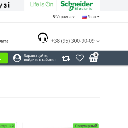
Украина
Язык
+38 (95) 300-90-09
лата
0
Здравствуйте,
войдите в кабинет
улярный
Популярный