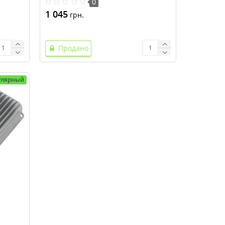
0
1 045
грн.
Продано
улярный