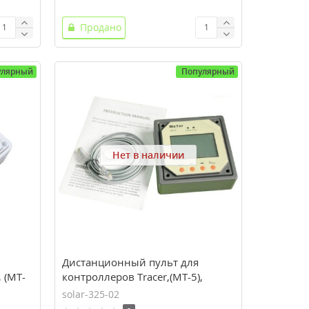
Продано
улярный
Популярный
Нет в наличии
Дистанционный пульт для
, (MT-
контроллеров Tracer,(MT-5),
EPsolar(EPEVER)
solar-325-02