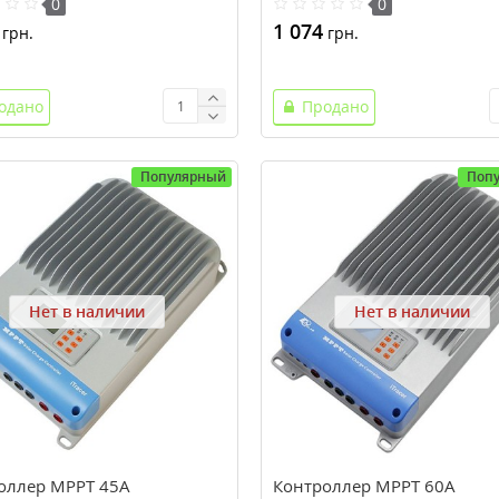
0
0
1 074
грн.
грн.
одано
Продано
Популярный
Поп
Нет в наличии
Нет в наличии
оллер MPPT 45A
Контроллер MPPT 60A