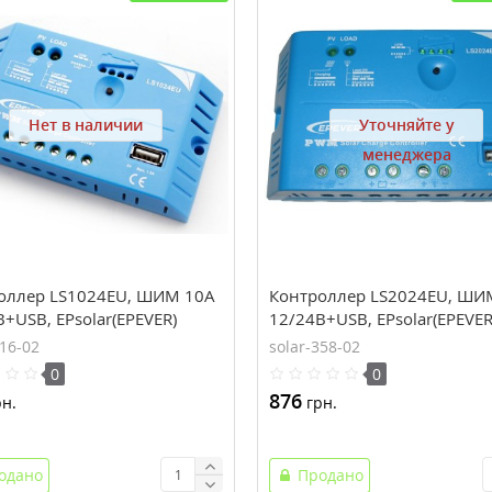
Нет в наличии
Уточняйте у
менеджера
оллер LS1024EU, ШИМ 10А
Контроллер LS2024EU, ШИ
+USB, EPsolar(EPEVER)
12/24В+USB, EPsolar(EPEVER
316-02
solar-358-02
0
0
876
н.
грн.
одано
Продано