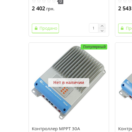
0
2 402
2 543
грн.
Продано
Пр
Популярный
Нет в наличии
Контроллер MPPT 30A
Контр