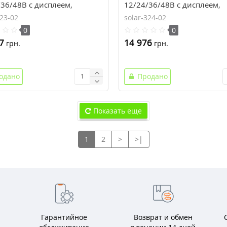
36/48В с дисплеем,
12/24/36/48В с дисплеем,
5ND), EPsolar(EPEVER)
(iT6415ND), EPsolar(EPEVR)
323-02
solar-324-02
0
0
7
14 976
грн.
грн.
одано
Продано
Показать еще
1
2
>
>|
Гарантийное
Возврат и обмен