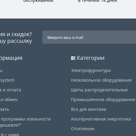
обслуживание
в течении 14 дней
ия и скидок?
шу рассылку
ормация
Категории
ы
Электрофурнитура
-system
Низковольное оборудование
а и оплата
Щиты распределительные
 и обмен
Промышленное оборудование
азать
Все для монтажа
 программы лояльности
Альтернативная энергетика
дешевле?"
Отопление
ся с нами