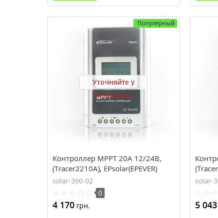
Популярный
Уточняйте у
менеджера
Контроллер MPPT 20A 12/24В,
Контр
(Tracer2210A), EPsolar(EPEVER)
(Trace
solar-390-02
solar-
0
4 170
5 043
грн.