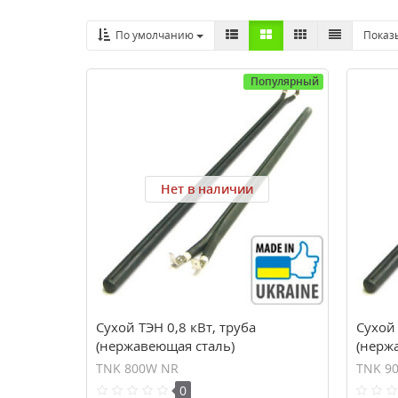
По умолчанию
Показ
Популярный
Нет в наличии
Сухой ТЭН 0,8 кВт, труба
Сухой 
(нержавеющая сталь)
(нерж
TNK 800W NR
TNK 9
0