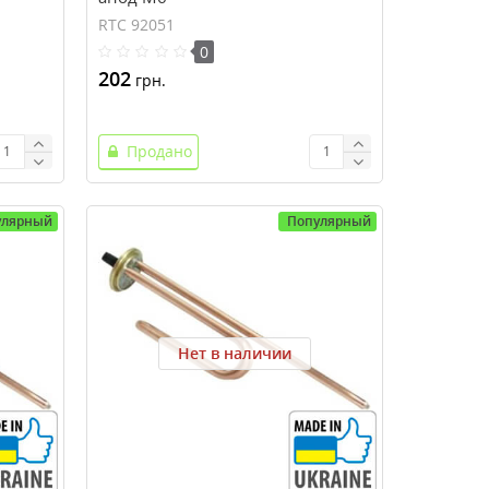
RTC 92051
0
202
грн.
Продано
улярный
Популярный
Нет в наличии