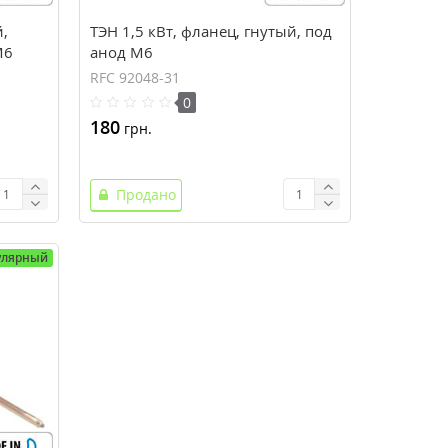
й,
ТЭН 1,5 кВт, фланец, гнутый, под
M6
анод М6
RFC 92048-31
0
180
грн.
Продано
улярный