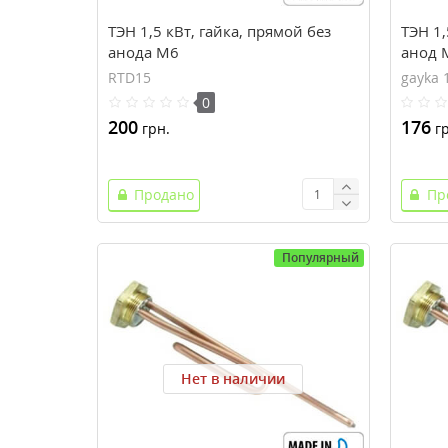
ТЭН 1,5 кВт, гайка, прямой без
ТЭН 1,
анода M6
анод 
RTD15
gayka 
0
200
176
грн.
гр
Продано
Пр
Популярный
Нет в наличии