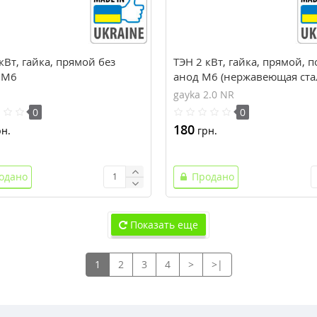
кВт, гайка, прямой без
ТЭН 2 кВт, гайка, прямой, п
 М6
анод М6 (нержавеющая ста
gayka 2.0 NR
0
0
180
н.
грн.
одано
Продано
Показать еще
1
2
3
4
>
>|