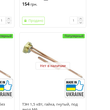
154
грн.
Продано
улярный
Популярный
Нет в наличии
без
ТЭН 1,5 кВт, гайка, гнутый, под
анод М6