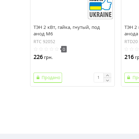
ТЭН 2 кВт, гайка, гнутый, под
ТЭН 2 
анод М6
анода
RTC 92052
RTD20
0
226
216
грн.
гр
Продано
Пр