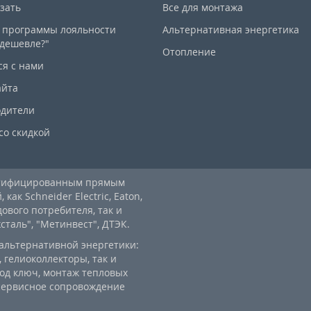
азать
Все для монтажа
 программы лояльности
Альтернативная энергетика
дешевле?"
Отопление
ся с нами
айта
дители
со скидкой
ртифицированным прямым
ак Schneider Electric, Eaton,
дового потребителя, так и
аль", "Метинвест", ДТЭК.
альтернативной энергетики:
 гелиоколлекторы, так и
од ключ, монтаж тепловых
 сервисное сопровождение