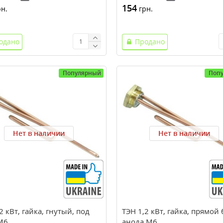
154
н.
грн.
одано
Продано
Популярный
Поп
Нет в наличии
Нет в наличии
2 кВт, гайка, гнутый, под
ТЭН 1,2 кВт, гайка, прямой 
М6
анода M6