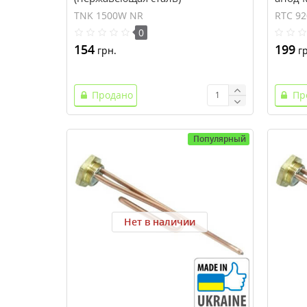
TNK 1500W NR
RTC 92
0
154
199
грн.
гр
Продано
Пр
Популярный
Нет в наличии