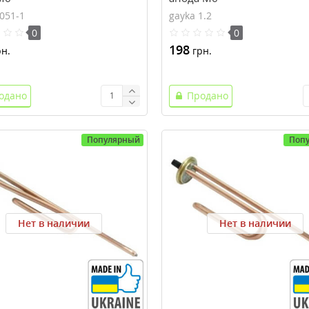
051-1
gayka 1.2
0
0
198
н.
грн.
одано
Продано
Популярный
Поп
Нет в наличии
Нет в наличии