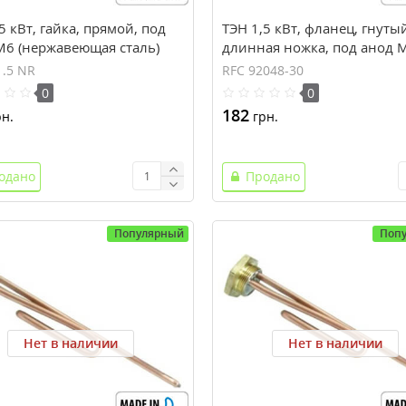
5 кВт, гайка, прямой, под
ТЭН 1,5 кВт, фланец, гнуты
М6 (нержавеющая сталь)
длинная ножка, под анод 
1.5 NR
RFC 92048-30
0
0
182
н.
грн.
одано
Продано
Популярный
Поп
Нет в наличии
Нет в наличии