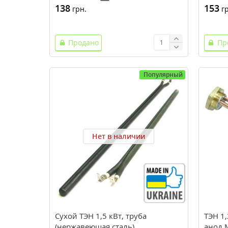
138
153
грн.
гр
Продано
Пр
Популярный
Нет в наличии
Сухой ТЭН 1,5 кВт, труба
ТЭН 1,
(нержавеющая сталь)
анод 