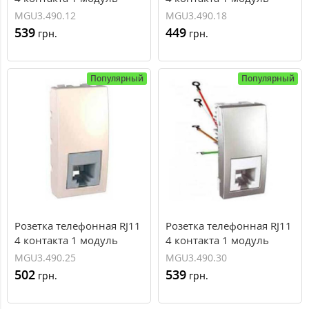
серия Unica MGU3.490.12
серия Unica MGU3.490.18
MGU3.490.12
MGU3.490.18
539
449
грн.
грн.
Популярный
Популярный
Розетка телефонная RJ11
Розетка телефонная RJ11
4 контакта 1 модуль
4 контакта 1 модуль
серия Unica MGU3.490.25
серия Unica MGU3.490.30
MGU3.490.25
MGU3.490.30
502
539
грн.
грн.