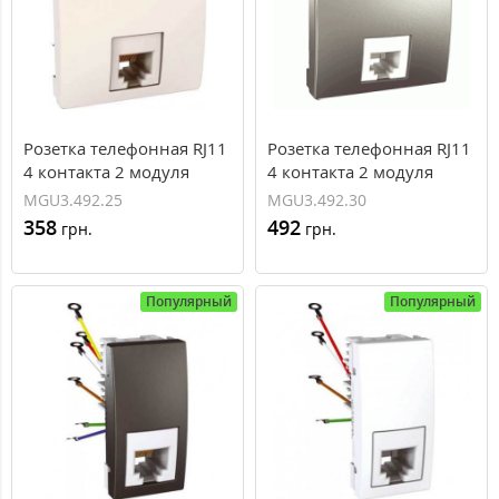
Розетка телефонная RJ11
Розетка телефонная RJ11
4 контакта 2 модуля
4 контакта 2 модуля
серия Unica MGU3.492.25
серия Unica MGU3.492.30
MGU3.492.25
MGU3.492.30
358
492
грн.
грн.
Популярный
Популярный