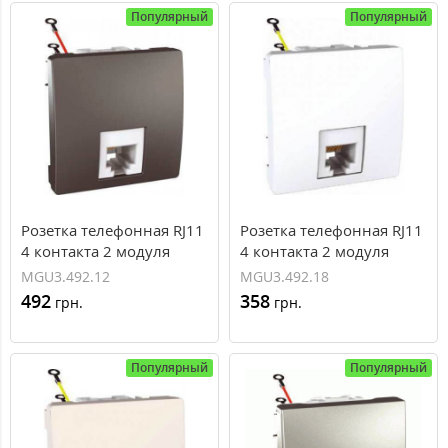
Популярный
Популярный
Розетка телефонная RJ11
Розетка телефонная RJ11
4 контакта 2 модуля
4 контакта 2 модуля
серия Unica MGU3.492.12
серия Unica MGU3.492.18
MGU3.492.12
MGU3.492.18
492
358
грн.
грн.
Популярный
Популярный