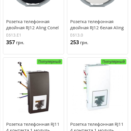
Розетка телефонная
Розетка телефонная
двойная RJ12 Aling Conel
двойная RJ12 белая Aling
EON Черная (E613.E1)
Conel EON (E613.0)
E613.E1
E613.0
357
253
грн.
грн.
Популярный
Популярный
Розетка телефонная RJ11
Розетка телефонная RJ11
4 контакта 1 модуль
4 контакта 1 модуль