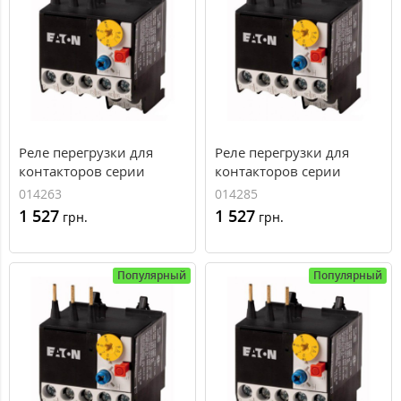
Реле перегрузки для
Реле перегрузки для
контакторов серии
контакторов серии
DILEM Eaton ZE-0,16, доп.
DILEM Eaton ZE-0,24, доп.
014263
014285
контакты 1НЗ+1НО, 0,1-
контакты 1НЗ+1НО, 0,16-
1 527
1 527
грн.
грн.
0,16А
0,24А
Популярный
Популярный