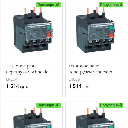
Популярный
Популярный
Тепловое реле
Тепловое реле
перегрузки Schneider
перегрузки Schneider
Electric EasyPact TVS Tesys
Electric EasyPact TVS Tesys
LRE04
LRE05
E 0,4-0,63А
E 0,63-1А
1 514
1 514
грн.
грн.
Популярный
Популярный