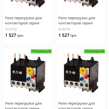
Реле перегрузки для
Реле перегрузки для
контакторов серии
контакторов серии
DILEM Eaton ZE-12, доп.
DILEM Eaton ZE-2,4, доп.
014752
014479
контакты 1НЗ+1НО, 9-
контакты 1НЗ+1НО, 1,6-
1 527
1 527
грн.
грн.
12А
2,4А
Популярный
Популярный
Реле перегрузки для
Реле перегрузки для
контакторов серии
контакторов серии