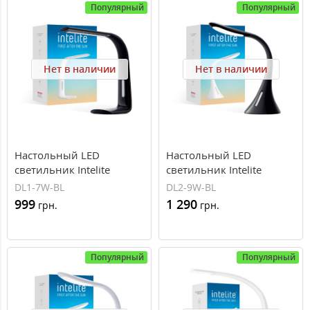
Популярный
Популярный
Нет в наличии
Нет в наличии
Настольный LED
Настольный LED
светильник Intelite
светильник Intelite
Desklamp 7W Black DL1-
Desklamp 9W Black DL2-
DL1-7W-BL
DL2-9W-BL
7W-BL
9W-BL
999
1 290
грн.
грн.
Популярный
Популярный