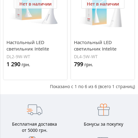
Нет в наличии
Нет в наличии
Настольный LED
Настольный LED
светильник Intelite
светильник Intelite
Desklamp 9W White DL2-
Desklamp White DL4-5W-
DL2-9W-WT
DL4-5W-WT
9W-WT
WT
1 290
799
грн.
грн.
Показано с 1 по 6 из 6 (всего 1 страниц)
Бесплатная доставка
Бонусы за покупку
от 5000 грн.