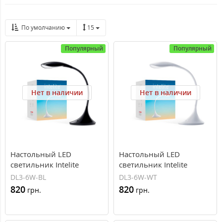
По умолчанию
15
Популярный
Популярный
Нет в наличии
Нет в наличии
Настольный LED
Настольный LED
светильник Intelite
светильник Intelite
Desklamp 6W Black DL3-
Desklamp 6W White DL3-
DL3-6W-BL
DL3-6W-WT
6W-BL
6W-WT
820
820
грн.
грн.