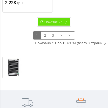
(ABLP1A24045)
2 228
грн.
Показать еще
1
2
3
>
>|
Показано с 1 по 15 из 34 (всего 3 страниц)