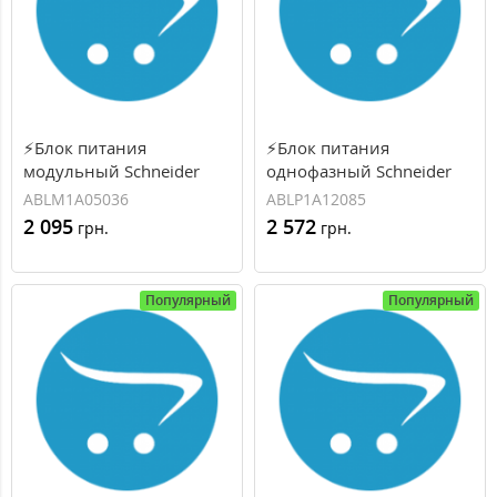
⚡Блок питания
⚡Блок питания
модульный Schneider
однофазный Schneider
Electric, 5B, 18Вт, 3.6А
Electric, 12B, 100Вт, 8.5А
ABLM1A05036
ABLP1A12085
(ABLM1A05036)
(ABLP1A12085)
2 095
2 572
грн.
грн.
Популярный
Популярный