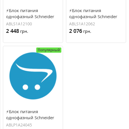
⚡Блок питания
⚡Блок питания
однофазный Schneider
однофазный Schneider
Electric, 12B, 120Вт, 10А
Electric, 12B, 75Вт, 6.25А
ABLS1A12100
ABLS1A12062
(ABLS1A12100)
(ABLS1A12062)
2 448
2 076
грн.
грн.
Популярный
⚡Блок питания
однофазный Schneider
Electric, 24B, 100Вт, 4.5А
ABLP1A24045