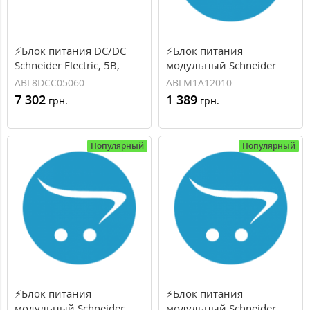
⚡Блок питания DC/DC
⚡Блок питания
Schneider Electric, 5В,
модульный Schneider
30Вт, 6A (ABL8DCC05060)
Electric, 12B, 12Вт, 1А
ABL8DCC05060
ABLM1A12010
(ABLM1A12010)
7 302
1 389
грн.
грн.
Популярный
Популярный
⚡Блок питания
⚡Блок питания
модульный Schneider
модульный Schneider