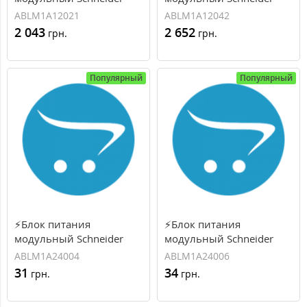
Electric, 12B, 25Вт, 2.1А
Electric, 12B, 50Вт, 4.2А
ABLM1A12021
ABLM1A12042
(ABLM1A12021)
(ABLM1A12042)
2 043
2 652
грн.
грн.
Популярный
Популярный
⚡Блок питания
⚡Блок питания
модульный Schneider
модульный Schneider
Electric, 24B, 10Вт, 0.42А
Electric, 24B, 15Вт, 0.625А
ABLM1A24004
ABLM1A24006
(ABLM1A24004)
(ABLM1A24006)
31
34
грн.
грн.