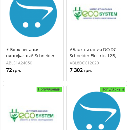
⚡ Блок питания
⚡Блок питания DC/DC
однофазный Schneider
Schneider Electric, 12В,
Electric, 24B, 120Вт, 5А
24Вт, 2A (ABL8DCC12020)
ABLS1A24050
ABL8DCC12020
(ABLS1A24050)
72
7 302
грн.
грн.
Популярный
Популярный