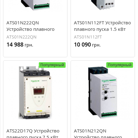
ATS01N222QN
ATS01N112FT Устройство
Устройство плавного
плавного пуска 1.5 кВт
пуска 7.5/11 кВт
Schneider Electric ATS01
ATS01N222QN
ATS01N112FT
Schneider Electric ATS01
14 988
10 090
грн.
грн.
Популярный
Популярный
ATS22D17Q Устройство
ATS01N212QN
плавного пуска 7.5 кВт
Устройство плавного