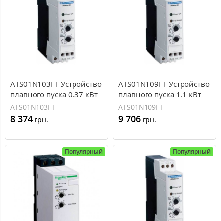
ATS01N103FT Устройство
ATS01N109FT Устройство
плавного пуска 0.37 кВт
плавного пуска 1.1 кВт
Schneider Electric ATS01
Schneider Electric ATS01
ATS01N103FT
ATS01N109FT
8 374
9 706
грн.
грн.
Популярный
Популярный