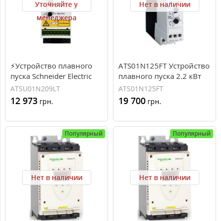
Уточняйте у
Нет в наличии
менеджера
⚡Устройство плавного
ATS01N125FT Устройство
пуска Schneider Electric
плавного пуска 2.2 кВт
серии Altistart ATSU01 9A
Schneider Electric ATS01
ATSU01N209LT
ATS01N125FT
400В (ATSU01N209LT)
12 973
19 700
грн.
грн.
Популярный
Популярный
Нет в наличии
Нет в наличии