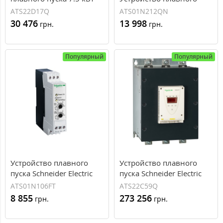
Schneider Electric ATS22
пуска 5.5 кВт Schneider
ATS22D17Q
ATS01N212QN
Electric ATS01
30 476
13 998
грн.
грн.
Популярный
Популярный
Устройство плавного
Устройство плавного
пуска Schneider Electric
пуска Schneider Electric
серии Altistart ATS01 6A
серии Altistart ATS22
ATS01N106FT
ATS22C59Q
400В (ATS01N106FT)
590A 400В (ATS22C59Q)
8 855
273 256
грн.
грн.