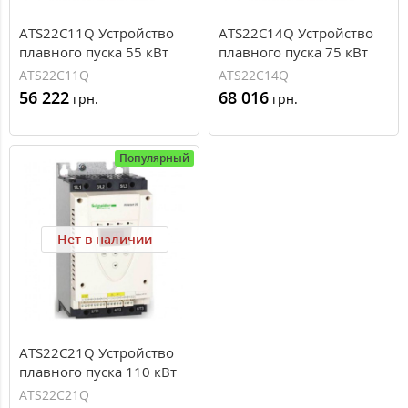
ATS22C11Q Устройство
ATS22C14Q Устройство
плавного пуска 55 кВт
плавного пуска 75 кВт
Schneider Electric ATS22
Schneider Electric ATS22
ATS22C11Q
ATS22C14Q
56 222
68 016
грн.
грн.
Популярный
Нет в наличии
ATS22C21Q Устройство
плавного пуска 110 кВт
Schneider Electric ATS22
ATS22C21Q