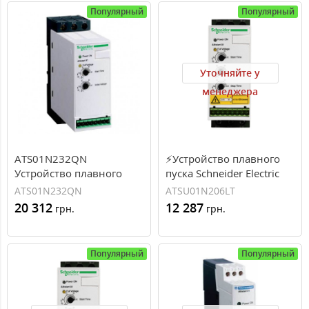
Популярный
Популярный
Уточняйте у
менеджера
ATS01N232QN
⚡Устройство плавного
Устройство плавного
пуска Schneider Electric
пуска 15 кВт Schneider
серии Altistart ATSU01 6A
ATS01N232QN
ATSU01N206LT
Electric ATS01
400В (ATSU01N206LT)
20 312
12 287
грн.
грн.
Популярный
Популярный