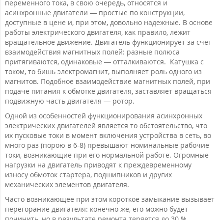
переменного тока, в свою очередь, относятся и
асинхронные двигатели — простые по конструкции,
доступные в цене и, при этом, довольно надежные. В основе
работы электрического двигателя, как правило, лежит
вращательное движение. Двигатель функционирует за счет
взаимодействия магнитных полей: разные полюса
притягиваются, одинаковые — отталкиваются. Катушка с
током, то бишь электромагнит, выполняет роль одного из
магнитов. Подобное взаимодействие магнитных полей, при
подаче питания к обмотке двигателя, заставляет вращаться
подвижную часть двигателя — ротор.
Одной из особенностей функционирования асинхронных
электрических двигателей является то обстоятельство, что
их пусковые токи в момент включения устройства в сеть, во
много раз (порою в 6-8) превышают номинальные рабочие
токи, возникающие при его нормальной работе. Огромные
нагрузки на двигатель приводят к преждевременному
износу обмоток стартера, подшипников и других
механических элементов двигателя.
Часто возникающее при этом короткое замыкание вызывает
перегорание двигателя: конечно же, его можно будет
починить, но в результате ремонта теряется до 30 %