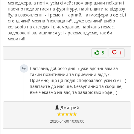
менеджера. а потім, усім сімейством вирішили поїхати і
наочно подивитися на фурнітуру. навіть дитина відразу
була взахопленні - і ремонт гарний, і атмосфера в офісі, і
стенд який можна "поклацати". дуже великий вибір
кольорів на стендах і в чемоданах. нарікань немає.
задоволені залишилися усі - рекомендуємо, так би
мовити!!
5
1
Світлана, доброго дня! Дуже вдячні вам за
такий позитивний та приємний відгук.
Приємно, що ця подія сподобалася усій сім'ї =)
Завітайте до нас ще, беззупинно та скоріше,
вже чекаємо на вас, та заварюємо кофе ;-)
Дмитрий
2020-04-30 10:08:00