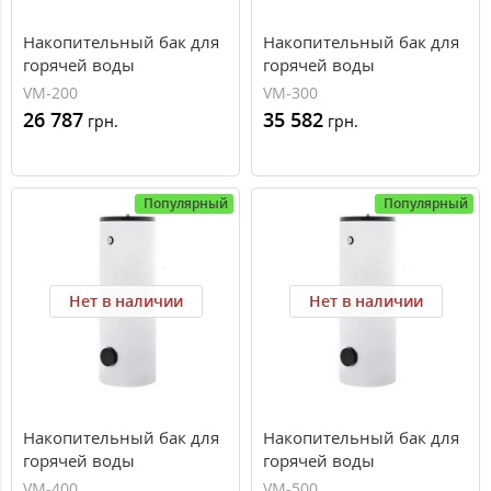
Накопительный бак для
Накопительный бак для
горячей воды
горячей воды
Winkelmann VM 200 (200
Winkelmann VM 300 (300
VM-200
VM-300
л, 1 теплообменник,
л, 1 теплообменник,
26 787
35 582
грн.
грн.
эмаль)
эмаль)
Популярный
Популярный
Нет в наличии
Нет в наличии
Накопительный бак для
Накопительный бак для
горячей воды
горячей воды
Winkelmann VM 400 (400
Winkelmann VM 500 (500
VM-400
VM-500