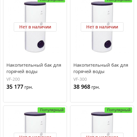
Нет в наличии
Нет в наличии
Накопительный бак для
Накопительный бак для
горячей воды
горячей воды
Winkelmann VF 200 (200
Winkelmann VF 300 (300
VF-200
VF-300
л, 2 теплообменника,
л, 2 теплообменника,
35 177
38 968
грн.
грн.
эмаль)
эмаль)
Популярный
Популярный