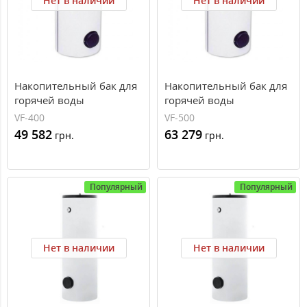
Нет в наличии
Нет в наличии
Накопительный бак для
Накопительный бак для
горячей воды
горячей воды
Winkelmann VF 400 (400
Winkelmann VF 500 (500
VF-400
VF-500
л, 2 теплообменника,
л, 2 теплообменника,
49 582
63 279
грн.
грн.
эмаль)
эмаль)
Популярный
Популярный
Нет в наличии
Нет в наличии