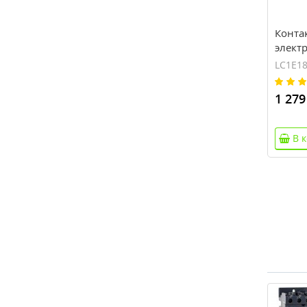
Конта
элект
Electri
LC1E1
LC1E1
1 279
В 