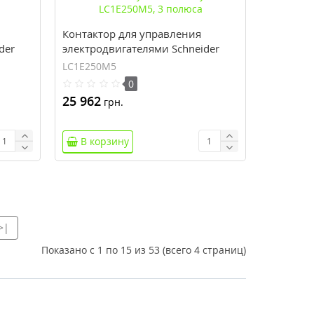
Контактор для управления
der
электродвигателями Schneider
Electric EasyPact TVS Tesys E
LC1E250M5
LC1E250M5, 3 полюса
0
25 962
грн.
В корзину
>|
Показано с 1 по 15 из 53 (всего 4 страниц)