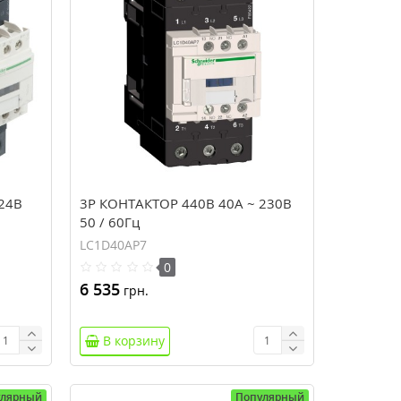
24В
3P КОНТАКТОР 440В 40A ~ 230В
50 / 60Гц
LC1D40AP7
0
6 535
грн.
В корзину
улярный
Популярный