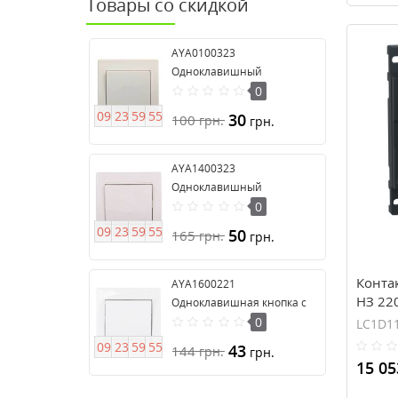
Товары со скидкой
AYA0100323
Одноклавишный
выключатель серия Anya
0
0
9
2
3
5
9
5
4
30
100
грн.
грн.
AYA1400323
Одноклавишный
выключатель 16А серия
0
Anya
0
9
2
3
5
9
5
4
50
165
грн.
грн.
Контак
AYA1600221
НЗ 22
Одноклавишная кнопка с
подсветкой серии Anya
0
LC1D1
0
9
2
3
5
9
5
4
43
144
грн.
грн.
15 05