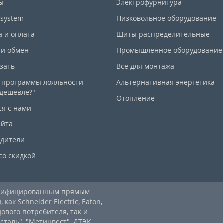
ы
Электрофурнитура
-system
Низковольное оборудование
а и оплата
Щиты распределительные
 и обмен
Промышленное оборудование
азать
Все для монтажа
 программы лояльности
Альтернативная энергетика
дешевле?"
Отопление
ся с нами
айта
дители
со скидкой
ртифицированным прямым
ак Schneider Electric, Eaton,
дового потребителя, так и
аль", "Метинвест", ДТЭК.