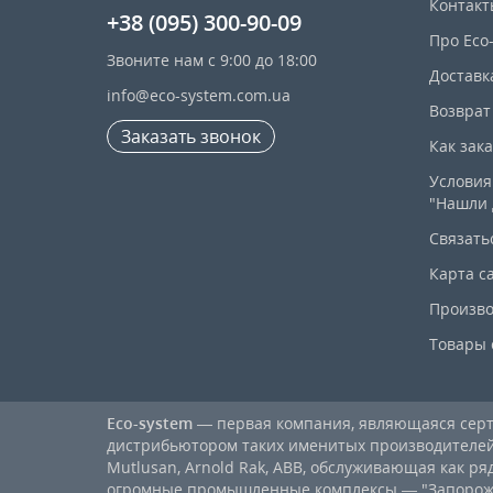
Контакт
+38 (095) 300-90-09
Про Eco
Звоните нам с 9:00 до 18:00
Доставк
info@eco-system.com.ua
Возврат
Заказать звонок
Как зак
Условия
"Нашли 
Связать
Карта с
Произво
Товары 
Eco-system
— первая компания, являющаяся се
дистрибьютором таких именитых производителей, к
Mutlusan, Arnold Rak, ABB, обслуживающая как ря
огромные промышленные комплексы — "Запорожст