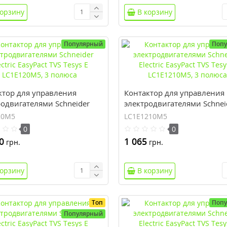
корзину
В корзину
Популярный
Поп
ктор для управления
Контактор для управления
родвигателями Schneider
электродвигателями Schnei
c EasyPact TVS Tesys E
Electric EasyPact TVS Tesys E
20M5
LC1E1210M5
20M5, 3 полюса
LC1E1210M5, 3 полюса
0
0
0
1 065
грн.
грн.
корзину
В корзину
Топ
Поп
Популярный