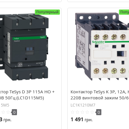
Популярный
Поп
тор TeSys D 3Р 115A НО +
Контактор TeSys K 3P, 12А, 
0В 50Гц (LC1D115M5)
220В винтовой зажим 50/6
(LC1K1210M7)
15M5
LC1K1210M7
0
0
3
1 491
грн.
грн.