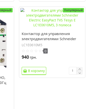
улярный
Популярный
Контактор для управления
электродвигателями Schneider
Electric EasyPact TVS Tesys E
LC1E0610M5
LC1E0610M5, 3 полюса
0
940
грн.
В корзину
НО,
0Гц