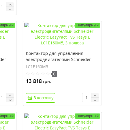
улярный
Популярный
Контактор для управления
der
электродвигателями Schneider
Electric EasyPact TVS Tesys E
LC1E160M5
LC1E160M5, 3 полюса
0
13 818
грн.
В корзину
улярный
Популярный