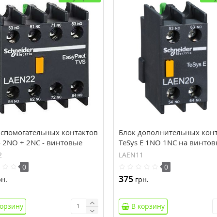
вспомогательных контактов
Блок дополнительных кон
- 2NO + 2NC - винтовые
TeSys Е 1NO 1NC на винто
ы (LAEN22)
зажимах (LAEN11)
2
LAEN11
0
0
375
н.
грн.
корзину
В корзину