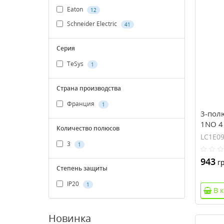
Eaton
12
Schneider Electric
41
Серия
TeSys
1
Страна производства
Франция
1
3-пол
1NO 4 
Количество полюсов
перем
LC1E0
3
(LC1E
1
943
гр
Степень защиты
IP20
1
В 
Новинка