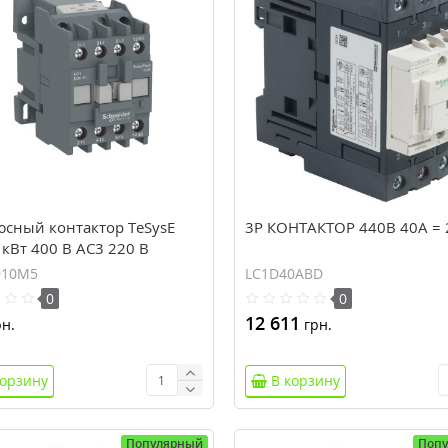
юсный контактор TeSysE
3P КОНТАКТОР 440В 40A = 
кВт 400 В AC3 220 В
енный ток 9А 50 ГЦ
910M5
LC1D40ABD
0910M5)
0
0
12 611
н.
грн.
корзину
В корзину
Популярный
Поп