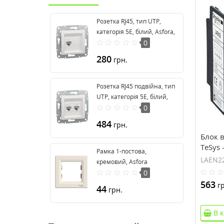
Розетка RJ45, тип UTP,
категорія 5E, білий, Asfora,
без рамки EPH4370121
0
280
грн.
Розетка RJ45 подвійна, тип
UTP, категорія 5E, білий,
Asfora, без рамки
0
EPH4470121
484
грн.
Блок 
TeSys 
Рамка 1-постова,
зажим
LAEN2
кремовий, Asfora
EPH5800123
0
563
гр
44
грн.
В 