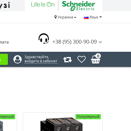
Украина
Язык
+38 (95) 300-90-09
лата
0
Здравствуйте,
войдите в кабинет
улярный
Популярный