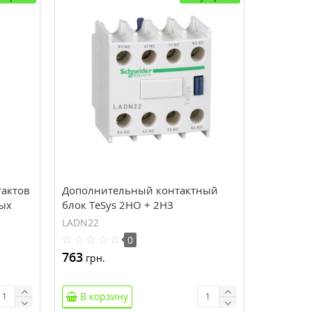
тактов
Дополнительный контактный
вых
блок TeSys 2НО + 2НЗ
фронтальное монтажное
LADN22
крепление (LADN22)
0
763
грн.
В корзину