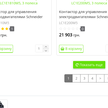
ктор для управления
Контактор для управления
родвигателями Schneider
электродвигателями Schnei
c EasyPact TVS Tesys E
Electric EasyPact TVS Tesys E
810M5
LC1E200M5
810M5, 3 полюса
LC1E200M5, 3 полюса
1
0
21 903
грн.
грн.
корзину
В корзину
Показать еще
1
2
3
4
>