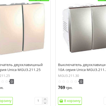
чатель двухклавишный
Выключатель двухклавиш
ерия Unica MGU3.211.25
10А серия Unica MGU3.211.
211.25
MGU3.211.30
0
0
769
н.
грн.
корзину
В корзину