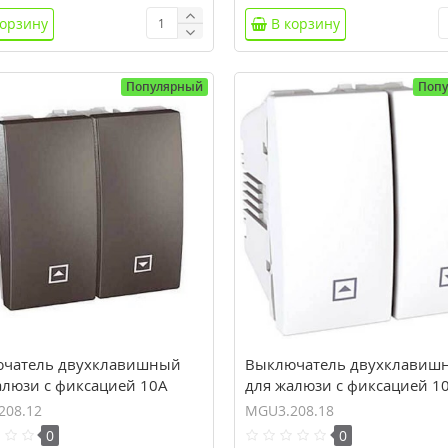
корзину
В корзину
Популярный
Поп
чатель двухклавишный
Выключатель двухклавиш
алюзи с фиксацией 10А
для жалюзи с фиксацией 1
 Unica MGU3.208.12
серия Unica MGU3.208.18
208.12
MGU3.208.18
0
0