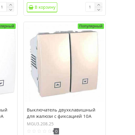
В корзину
улярный
Популярный
ный
Выключатель двухклавишный
0А
для жалюзи с фиксацией 10А
серия Unica MGU3.208.25
MGU3.208.25
0