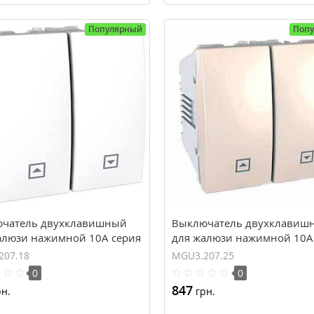
Популярный
Поп
чатель двухклавишный
Выключатель двухклавиш
алюзи нажимной 10А серия
для жалюзи нажимной 10А
 MGU3.207.18
Unica MGU3.207.25
207.18
MGU3.207.25
0
0
847
н.
грн.