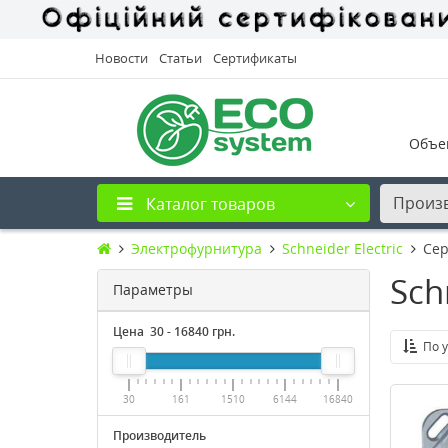
Новости
Статьи
Сертификаты
Объе
Произ
Каталог товаров
Электрофурнитура
Schneider Electric
Сер
Sch
Параметры
Цена
30
-
16840
грн.
По 
30
161
1510
6144
16840
Производитель