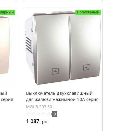
улярный
Популярный
ный
Выключатель двухклавишный
 серия
для жалюзи нажимной 10А серия
Unica MGU3.207.30
MGU3.207.30
0
1 087
грн.