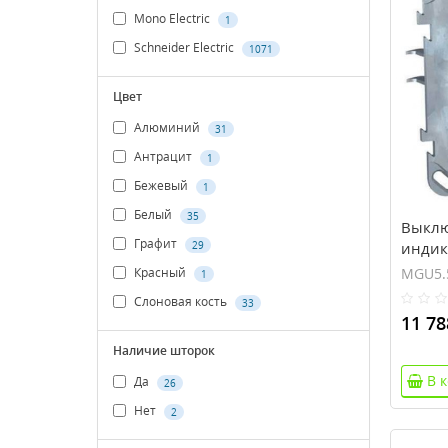
Mono Electric
1
Schneider Electric
1071
Цвет
Алюминий
31
Антрацит
1
Бежевый
1
Белый
35
Выклю
Графит
29
индик
MGU5.
Красный
MGU5.
1
Слоновая кость
33
11 78
Наличие шторок
В 
Да
26
Нет
2