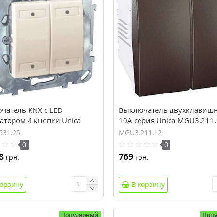
чатель KNX с LED
Выключатель двухклавиш
атором 4 кнопки Unica
10А серия Unica MGU3.211.
531.25
531.25
MGU3.211.12
0
0
8
769
грн.
грн.
корзину
В корзину
Популярный
Поп