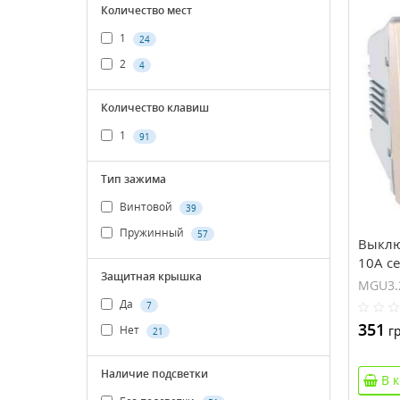
Количество мест
1
24
2
4
Количество клавиш
1
91
Тип зажима
Винтовой
39
Пружинный
57
Выклю
10А с
Защитная крышка
MGU3.
Да
7
351
гр
Нет
21
Наличие подсветки
В 