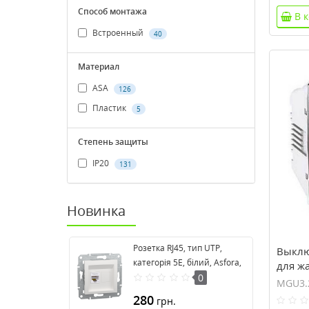
Способ монтажа
В 
Встроенный
40
Материал
ASA
126
Пластик
5
Степень защиты
IP20
131
Новинка
Розетка RJ45, тип UTP,
Выклю
категорія 5E, білий, Asfora,
для ж
без рамки EPH4370121
0
серия
MGU3.
280
грн.