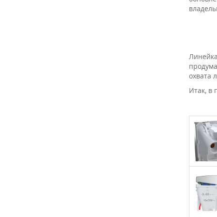
владель
Линейка
продума
охвата 
Итак, в