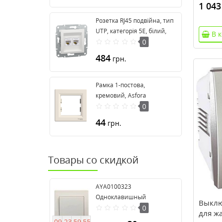
1 043
Розетка RJ45 подвійна, тип
UTP, категорія 5E, білий,
В 
Asfora, без рамки
0
EPH4470121
484
грн.
Рамка 1-постова,
кремовий, Asfora
EPH5800123
0
44
грн.
Товары со скидкой
AYA0100323
Одноклавишный
Выклю
выключатель серия Anya
0
для ж
0
9
2
3
5
9
5
4