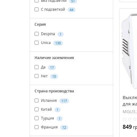
Без подсветки
51
С подсветкой
44
Серия
Despina
1
Unica
130
Наличие заземления
Да
17
Нет
10
Страна производства
Выклю
Испания
117
для ж
Китай
Unica
1
MGU3.
Турция
1
849
гр
Франция
12