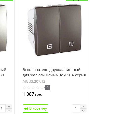
ный
Выключатель двухклавишный
30
для жалюзи нажимной 10А серия
Unica MGU3.207.12
MGU3.207.12
0
1 087
грн.
В корзину