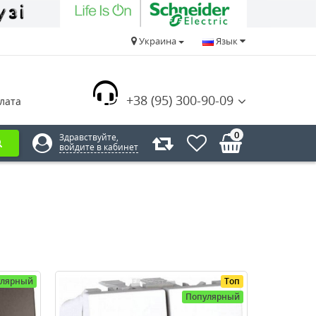
Украина
Язык
+38 (95) 300-90-09
лата
0
Здравствуйте,
войдите в кабинет
улярный
Топ
Популярный