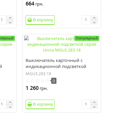
664
грн.
В корзину
улярный
Популярный
Выключатель карточный с
й
индикационной подсветкой
серия Unica MGU3.283.18
MGU3.283.18
0
1 260
грн.
В корзину