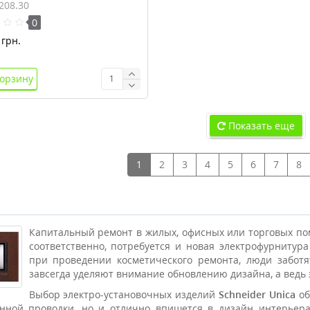
 Unica MGU3.208.30
208.30
0
грн.
корзину
Показать еще
1
2
3
4
5
6
7
8
Капитальный ремонт в жилых, офисных или торговых по
соответственно, потребуется и новая электрофурнитур
при проведении косметического ремонта, люди заботя
завсегда уделяют внимание обновлению дизайна, а ведь 
Выбор электро-установочных изделий
Schneider Unica
об
нной проводки, но и отлично впишется в дизайн интерьера