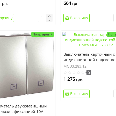
664
грн.
грн.
корзину
В корзину
Популярный
Поп
Выключатель карточный с
индикационной подсветко
серия Unica MGU3.283.12
MGU3.283.12
0
1 275
грн.
В корзину
чатель двухклавишный
алюзи с фиксацией 10А