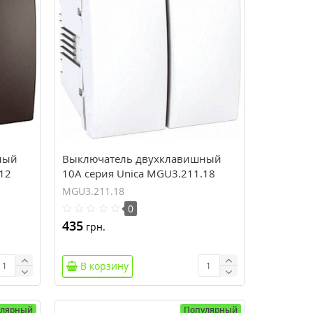
ный
Выключатель двухклавишный
12
10А серия Unica MGU3.211.18
MGU3.211.18
0
435
грн.
В корзину
улярный
Популярный