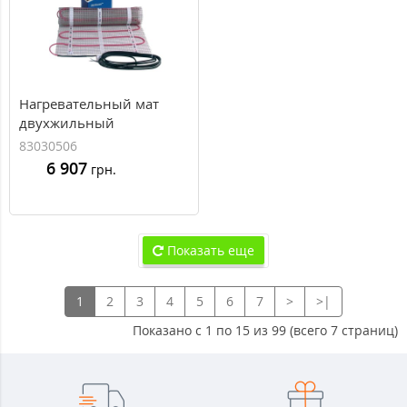
Нагревательный мат
двухжильный
DEVIcomfort 100T (DTIR-
83030506
100) 83030506, 185/200
6 907
грн.
Вт, 2.0 м²
Показать еще
1
2
3
4
5
6
7
>
>|
Показано с 1 по 15 из 99 (всего 7 страниц)