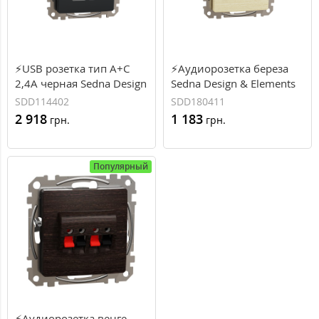
⚡USB розетка тип A+C
⚡Аудиорозетка береза
2,4A черная Sedna Design
Sedna Design & Elements
Schneider Electric
(SDD180411)
SDD114402
SDD180411
(SDD114402)
2 918
1 183
грн.
грн.
Популярный
⚡Аудиорозетка венге