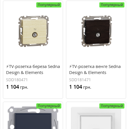
Популярный
Популярный
⚡TV-розетка береза Sedna
⚡TV-розетка венге Sedna
Design & Elements
Design & Elements
Schneider Electric
Schneider Electric
SDD180471
SDD181471
(SDD180471)
(SDD181471)
1 104
1 104
грн.
грн.
Популярный
Популярный