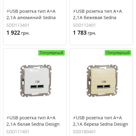
⚡USB розетка тип A+A
⚡USB розетка тип A+A
2,1A алюминий Sedna
2,1A бежевая Sedna
Design Schneider Electric
Design Schneider Electric
SDD113401
SDD112401
(SDD113401)
(SDD112401)
1 922
1 783
грн.
грн.
Популярный
Популярный
⚡USB розетка тип A+A
⚡USB розетка тип A+A
2,1A белая Sedna Design
2,1A береза Sedna Design
Schneider Electric
Schneider Electric
SDD111401
SDD180401