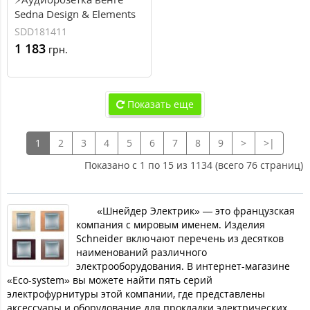
Sedna Design & Elements
(SDD181411)
SDD181411
1 183
грн.
Показать еще
1
2
3
4
5
6
7
8
9
>
>|
Показано с 1 по 15 из 1134 (всего 76 страниц)
«Шнейдер Электрик» — это французская
компания с мировым именем. Изделия
Schneider включают перечень из десятков
наименований различного
электрооборудования. В интернет-магазине
«Eco-system» вы можете найти пять серий
электрофурнитуры этой компании, где представлены
аксессуары и оборудование для прокладки электрических