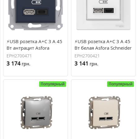
⚡USB розетка А+С 3 А 45
⚡USB розетка А+С 3 А 45
Вт антрацит Asfora
Вт белая Asfora Schneider
Schneider Electric
Electric (EPH2700421)
EPH2700471
EPH2700421
(EPH2700471)
3 174
3 141
грн.
грн.
Популярный
Популярный