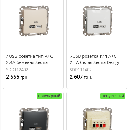
⚡USB розетка тип A+C
⚡USB розетка тип A+C
2,4A бежевая Sedna
2,4A белая Sedna Design
Design Schneider Electric
Schneider Electric
SDD112402
SDD111402
(SDD112402)
(SDD111402)
2 556
2 607
грн.
грн.
Популярный
Популярный