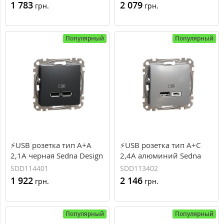
(SDD111401)
(SDD180401)
1 783
2 079
грн.
грн.
Популярный
Популярный
⚡USB розетка тип A+A
⚡USB розетка тип A+C
2,1A черная Sedna Design
2,4A алюминий Sedna
Schneider Electric
Design Schneider Electric
SDD114401
SDD113402
(SDD114401)
(SDD113402)
1 922
2 146
грн.
грн.
Популярный
Популярный