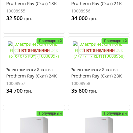
Protherm Ray (Скат) 18K
Protherm Ray (Скат) 21K
(6+6+6 кВт) (10008955)
(7+7 кВт) (10008956)
10008955
10008956
32 500
34 000
грн.
грн.
Популярный
Популярный
Нет в наличии
Нет в наличии
Электрический котел
Электрический котел
Protherm Ray (Скат) 24K
Protherm Ray (Скат) 28K
(6+6+6+6 кВт) (10008957)
(7+7+7 +7 кВт)
10008957
10008958
(10008958)
34 700
35 800
грн.
грн.
Популярный
Популярный