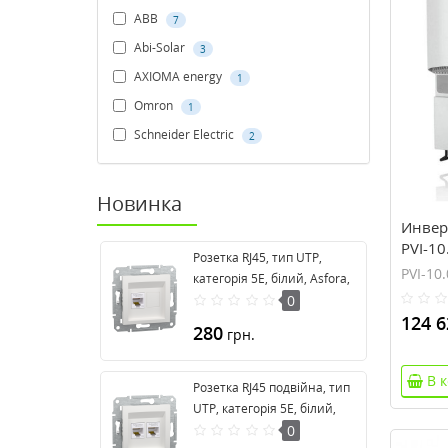
ABB
7
Abi-Solar
3
AXIOMA energy
1
Omron
1
Schneider Electric
2
Новинка
Инвер
PVI-10
Розетка RJ45, тип UTP,
PVI-10
категорія 5E, білий, Asfora,
без рамки EPH4370121
0
124 6
280
грн.
В 
Розетка RJ45 подвійна, тип
UTP, категорія 5E, білий,
Asfora, без рамки
0