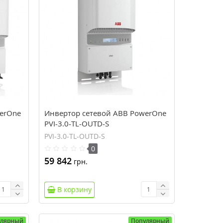
erOne
Инвертор сетевой ABB PowerOne
PVI-3.0-TL-OUTD-S
PVI-3.0-TL-OUTD-S
0
59 842
грн.
В корзину
улярный
Популярный