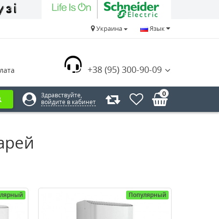
Украина
Язык
+38 (95) 300-90-09
лата
0
Здравствуйте,
войдите в кабинет
арей
улярный
Популярный