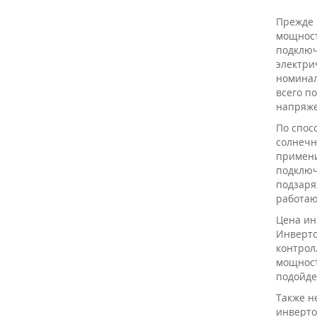
Прежде 
мощност
подключ
электри
номинал
всего п
напряже
По спос
солнечн
примени
подключ
подзаря
работаю
Цена ин
Инверто
контрол
мощност
подойде
Также н
инверто