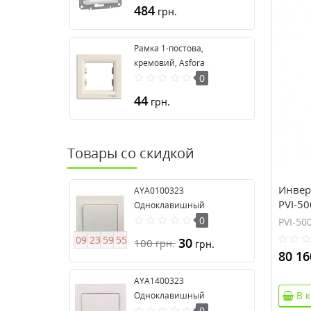
EPH4470121
484
грн.
Рамка 1-постова,
кремовий, Asfora
EPH5800123
0
44
грн.
Товары со скидкой
Инвер
AYA0100323
PVI-5
Одноклавишный
выключатель серия Anya
0
PVI-50
0
9
2
3
5
9
5
4
30
100
грн.
грн.
80 16
AYA1400323
В 
Одноклавишный
выключатель 16А серия
0