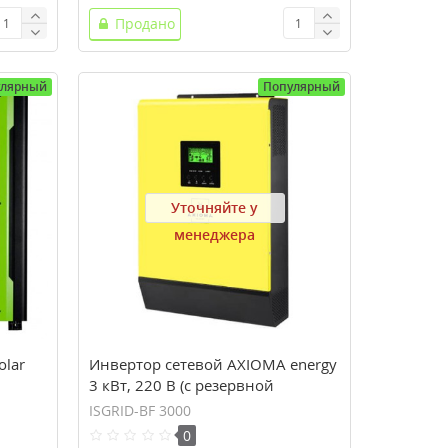
Продано
улярный
Популярный
Уточняйте у
менеджера
olar
Инвертор сетевой AXIOMA energy
3 кВт, 220 В (с резервной
функцией)
ISGRID-BF 3000
0