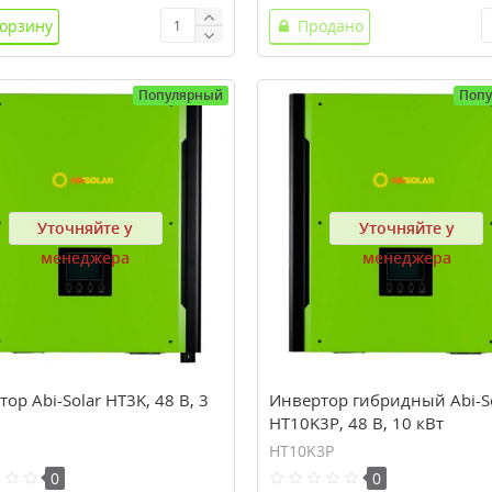
корзину
Продано
Популярный
Поп
Уточняйте у
Уточняйте у
менеджера
менеджера
ор Abi-Solar НT3K, 48 В, 3
Инвертор гибридный Abi-S
НT10K3P, 48 В, 10 кВт
НT10K3P
0
0