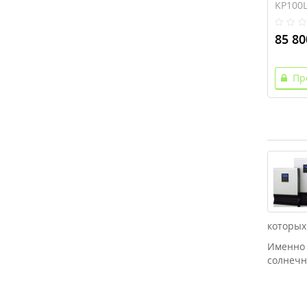
KP100
85 80
Пр
которых
Именн
солнечн