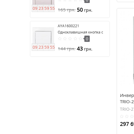
Anya
0
9
2
3
5
9
5
4
50
165
грн.
грн.
AYA1600221
Одноклавишная кнопка с
подсветкой серии Anya
0
0
9
2
3
5
9
5
4
43
144
грн.
грн.
Инвер
TRIO-
TRIO-2
297 6