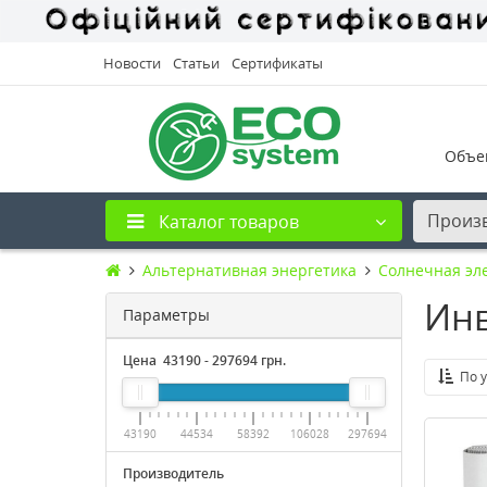
Новости
Статьи
Сертификаты
Объе
Произ
Каталог товаров
Альтернативная энергетика
Солнечная эл
Инв
Параметры
Цена
43190
-
297694
грн.
По 
43190
44534
58392
106028
297694
Производитель