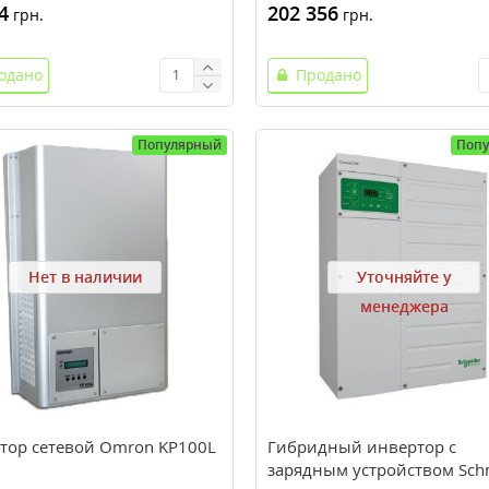
4
202 356
грн.
грн.
одано
Продано
Популярный
Поп
Нет в наличии
Уточняйте у
менеджера
тор сетевой Omron KP100L
Гибридный инвертор с
зарядным устройством Schn