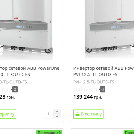
тор сетевой ABB PowerOne
Инвертор сетевой ABB Pow
.0-TL-OUTD-FS
PVI-12.5-TL-OUTD-FS
.0-TL-OUTD-FS
PVI-12.5-TL-OUTD-FS
0
0
28
139 244
грн.
грн.
корзину
В корзину
Популярный
Поп