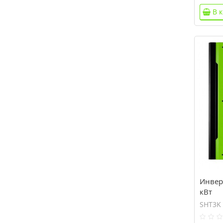
В 
Инверт
кВт
SНT3K