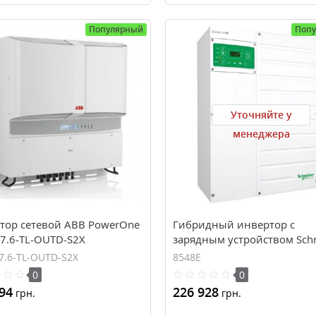
Популярный
Поп
Уточняйте у
менеджера
тор сетевой ABB PowerOne
Гибридный инвертор с
27.6-TL-OUTD-S2X
зарядным устройством Schn
Electric Conext XW+ 8548E
7.6-TL-OUTD-S2X
8548E
0
0
94
226 928
грн.
грн.