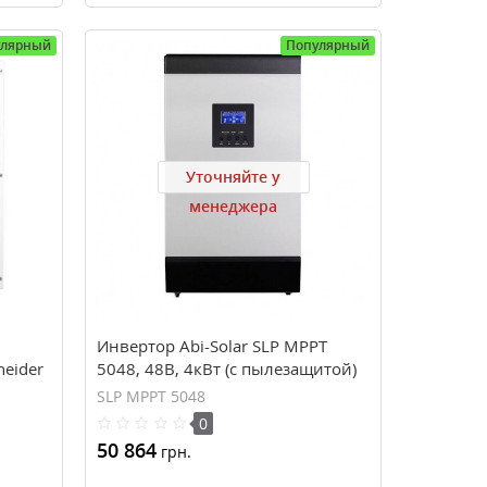
улярный
Популярный
Уточняйте у
менеджера
Инвертор Abi-Solar SLP MPPT
eider
5048, 48В, 4кВт (с пылезащитой)
SLP MPPT 5048
0
50 864
грн.