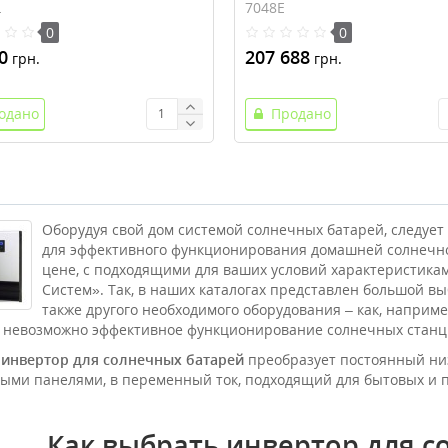
Electric Conext XW+ 7048E
L
7048E
0
0
0
207 688
грн.
грн.
одано
Продано
Оборудуя свой дом системой солнечных батарей, следует
для эффективного функционирования домашней солнечно
цене, с подходящими для ваших условий характеристика
Систем». Так, в наших каталогах представлен большой в
также другого необходимого оборудования – как, наприме
 невозможно эффективное функционирование солнечных станц
о
инвертор для солнечных батарей
преобразует постоянный низ
ыми панелями, в переменный ток, подходящий для бытовых и 
Как выбрать инвертор для с