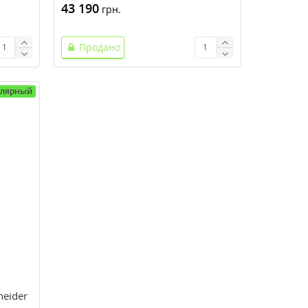
43 190
грн.
Продано
улярный
eider