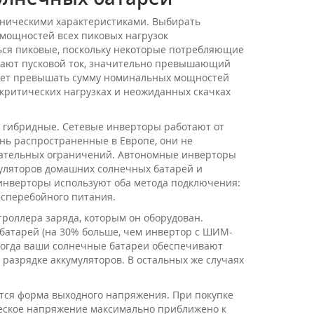
ехническими характеристиками. Выбирать
 мощностей всех пиковых нагрузок
ься пиковые, поскольку некоторые потребляющие
ывают пусковой ток, значительно превышающий
удет превышать сумму номинальных мощностей
 критических нагрузках и неожиданных скачках
 гибридные. Сетевые инверторы работают от
нь распространенные в Европе, они не
дательных ограничений. Автономные инверторы
уляторов домашних солнечных батарей и
инверторы используют оба метода подключения:
есперебойного питания.
роллера заряда, которым он оборудован.
батарей (на 30% больше, чем инвертор с ШИМ-
 когда ваши солнечные батареи обеспечивают
 разрядке аккумуляторов. В остальных же случаях
тся форма выходного напряжения. При покупке
ческое напряжение максимально приближено к