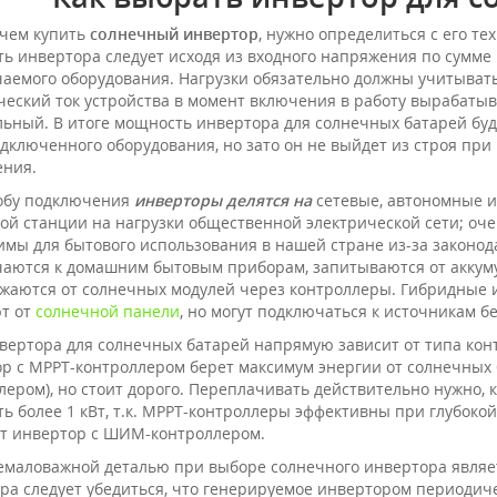
чем купить
солнечный инвертор
, нужно определиться с его т
ь инвертора следует исходя из входного напряжения по сумме
аемого оборудования. Нагрузки обязательно должны учитыват
ческий ток устройства в момент включения в работу вырабат
ьный. В итоге мощность инвертора для солнечных батарей б
одключенного оборудования, но зато он не выйдет из строя при
ния.
обу подключения
инверторы делятся на
сетевые, автономные и
ой станции на нагрузки общественной электрической сети; оче
мы для бытового использования в нашей стране из-за законо
аются к домашним бытовым приборам, запитываются от аккум
жаются от солнечных модулей через контроллеры. Гибридные 
т от
солнечной панели
, но могут подключаться к источникам б
вертора для солнечных батарей напрямую зависит от типа конт
р с МРРТ-контроллером берет максимум энергии от солнечных 
лером), но стоит дорого. Переплачивать действительно нужно,
ь более 1 кВт, т.к. МРРТ-контроллеры эффективны при глубокой
т инвертор с ШИМ-контроллером.
емаловажной деталью при выборе солнечного инвертора являе
ра следует убедиться, что генерируемое инвертором периоди