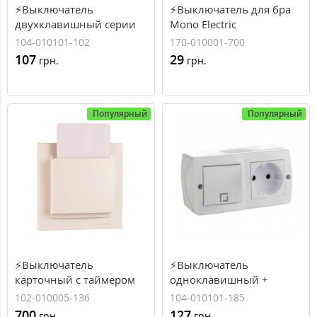
⚡Выключатель
⚡Выключатель для бра
двухклавишный серии
Mono Electric
Octans (Mono Electric).
104-010101-102
170-010001-700
Цвет Белый
107
29
грн.
грн.
Популярный
Популярный
⚡Выключатель
⚡Выключатель
карточный с таймером
одноклавишный +
24V серии Despina (Mono
розетка без заземления
102-010005-136
104-010101-185
Electric) Слоновая кость
серии Octans (Mono
700
127
грн.
грн.