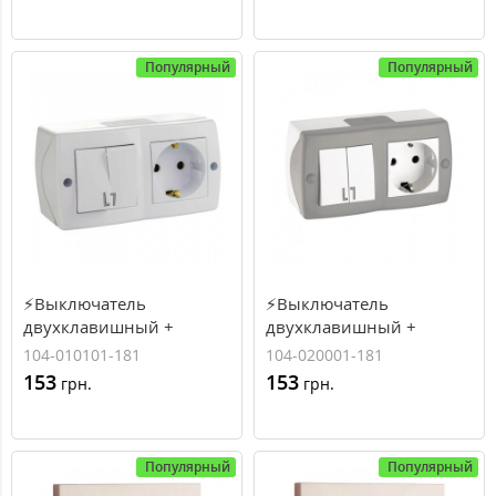
Популярный
Популярный
⚡Выключатель
⚡Выключатель
двухклавишный +
двухклавишный +
розетка с заземлением
розетка с заземлением
104-010101-181
104-020001-181
серии Octans (Mono
серии Octans (Mono
153
153
грн.
грн.
Electric). Цвет Белый
Electric). Цвет Серый
Популярный
Популярный