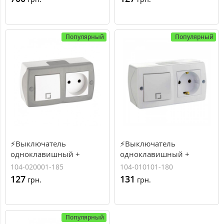
Electric). Цвет Белый
Популярный
Популярный
⚡Выключатель
⚡Выключатель
одноклавишный +
одноклавишный +
розетка без заземления
розетка с заземлением
104-020001-185
104-010101-180
серии Octans (Mono
серии Octans (Mono
127
131
грн.
грн.
Electric). Цвет Серый
Electric). Цвет Белый
Популярный