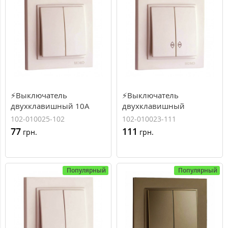
⚡Выключатель
⚡Выключатель
двухклавишный 10А
двухклавишный
серии Despina (Mono
проходной 10А серии
102-010025-102
102-010023-111
Electric) Слоновая кость
Despina (Mono Electric)
77
111
грн.
грн.
Слоновая кость 102-
010023-111
Популярный
Популярный