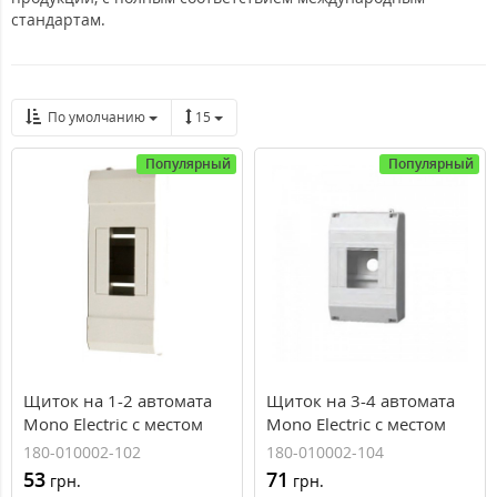
стандартам.
По умолчанию
15
Популярный
Популярный
Щиток на 1-2 автомата
Щиток на 3-4 автомата
Mono Electric с местом
Mono Electric с местом
для пломбы IP40
для пломбы IP40
180-010002-102
180-010002-104
53
71
грн.
грн.