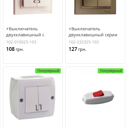
⚡Выключатель
⚡Выключатель
двухклавишный с
двухклавишный серии
подсветкой 10А серии
Despina (Mono Electric).
102-010025-103
102-232325-102
Despina (Mono Electric)
Цвет Бронза
108
127
грн.
грн.
Слоновая кость
Популярный
Популярный