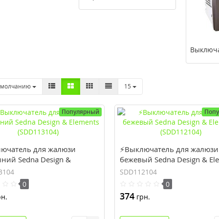
Выключа
умолчанию
15
Популярный
Поп
ючатель для жалюзи
⚡Выключатель для жалюзи
ний Sedna Design &
бежевый Sedna Design & El
nts (SDD113104)
(SDD112104)
3104
SDD112104
0
0
374
н.
грн.