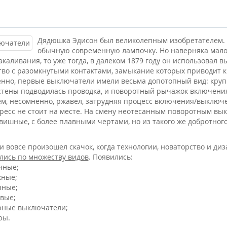
Дядюшка Эдисон был великолепным изобретателем. И
обычную современную лампочку. Но наверняка мало 
акаливания, то уже тогда, в далеком 1879 году он использова
тво с разомкнутыми контактами, замыкание которых приводит
нно, первые выключатели имели весьма допотопный вид: крупная
стены подводилась проводка, и поворотный рычажок включения
м, несомненно, ржавел, затрудняя процесс включения/выключ
гресс не стоит на месте. На смену неотесанным поворотным в
вишные, с более плавными чертами, но из такого же добротного,
 и вовсе произошел скачок, когда технологии, новаторство и ди
лись по множеству видов
. Появились:
чные;
жные;
чные;
овые;
орные выключатели;
ры.