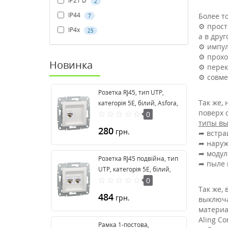
IP21 D
2
IP44
Более т
7
⚙️ прос
IP4x
25
а в дру
⚙️ импу
⚙️ прох
Новинка
⚙️ пере
⚙️ совм
Розетка RJ45, тип UTP,
Так же,
категорія 5E, білий, Asfora,
поверх 
без рамки EPH4370121
0
типы в
280
грн.
➦ встра
➦ наруж
➦ модул
Розетка RJ45 подвійна, тип
➦ пыле 
UTP, категорія 5E, білий,
Asfora, без рамки
0
Так же,
EPH4470121
484
грн.
выключа
материа
Aling C
Рамка 1-постова,