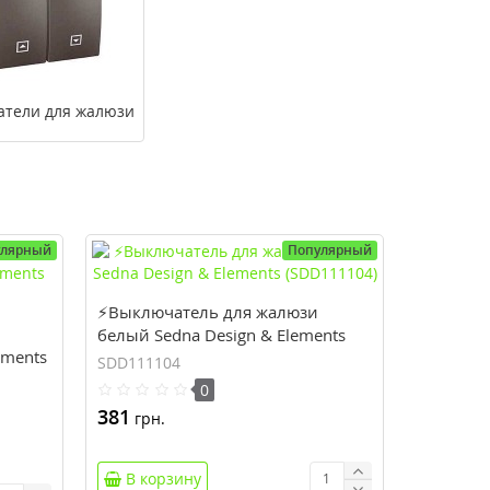
тели для жалюзи
улярный
Популярный
⚡Выключатель для жалюзи
белый Sedna Design & Elements
ements
(SDD111104)
SDD111104
0
381
грн.
В корзину