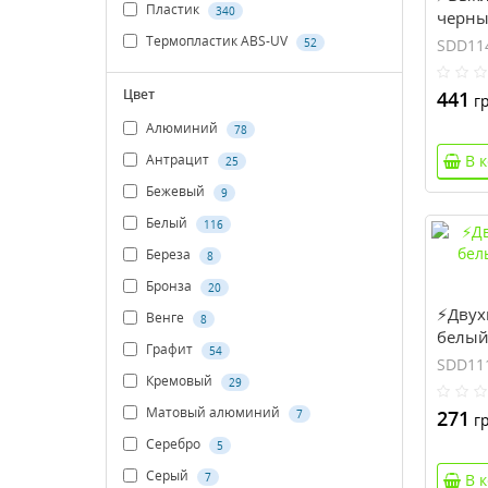
Пластик
340
черный
(SDD1
Термопластик ABS-UV
52
SDD11
Цвет
441
гр
Алюминий
78
Антрацит
В 
25
Бежевый
9
Белый
116
Береза
8
Бронза
20
⚡Двух
Венге
8
белый 
Графит
54
Electr
SDD11
Кремовый
29
Матовый алюминий
271
7
гр
Серебро
5
Серый
7
В 