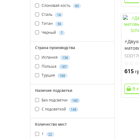
Слоновая кость
60
Сталь
14
Титан
36
Черный
7
⚡Двух
матов
Страна производства
Elemen
SDD17
Испания
136
(SDD1
Польша
187
615
гр
Турция
160
В 
Наличие подсветки
Без подсветки
160
С подсветкой
148
Количество мест
1
22