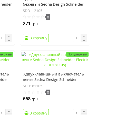
neider
бежевый Sedna Design Schneider
Electric (SDD112105)
SDD112105
0
271
грн.
В корзину
улярный
Популярный
тель
⚡Двухклавишный выключатель
eider
венге Sedna Design Schneider
Electric (SDD181105)
SDD181105
0
668
грн.
В корзину