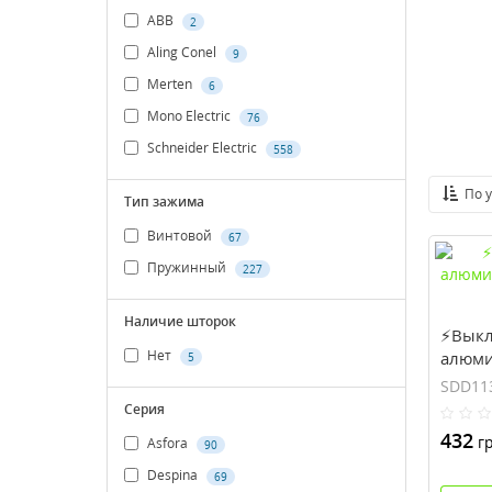
ABB
2
Aling Conel
9
Merten
6
Mono Electric
76
Schneider Electric
558
По 
Тип зажима
Винтовой
67
Пружинный
227
Наличие шторок
⚡Выкл
Нет
алюми
5
Eleme
SDD11
Серия
432
гр
Asfora
90
Despina
69