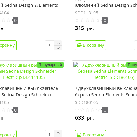
 Sedna Design & Elements
алюминий Sedna Design Sch
14104)
Electric (SDD113105)
4104
SDD113105
0
0
315
н.
грн.
корзину
В корзину
Популярный
Поп
клавишный выключатель
⚡Двухклавишный выключа
Sedna Design Schneider
береза Sedna Elements Schn
ic (SDD111105)
Electric (SDD180105)
1105
SDD180105
0
0
633
н.
грн.
корзину
В корзину