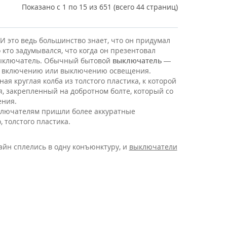
Показано с 1 по 15 из 651 (всего 44 страниц)
 это ведь большинство знает, что он придумал
кто задумывался, что когда он презентовал
л выключатель. Обычный бытовой
выключатель
—
 к включению или выключению освещения.
 круглая колба из толстого пластика, к которой
, закрепленный на добротном болте, который со
ения.
ыключателям пришли более аккуратные
 толстого пластика.
зайн сплелись в одну конъюнктуру, и
выключатели