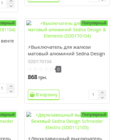
улярный
Популярный
 венге
⚡Выключатель для жалюзи
матовый алюминий Sedna Design
& Elements (SDD170104)
SDD170104
0
868
грн.
В корзину
улярный
Популярный
тель
⚡Двухклавишный выключатель