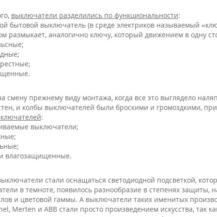
ого,
выключатели разделились по функциональности
:
той бытовой выключатель (в среде электриков называемый «клю
гом размыкает, аналогично ключу, который движением в одну сто
льсные;
одные;
крестные;
ещенные.
 на смену прежнему виду монтажа, когда все это выглядело наля
стен, и колбы выключателей были броскими и громоздкими, пр
ыключателей
:
иваемые выключатели;
ные;
ьные;
и влагозащищенные.
 выключатели стали оснащаться светодиодной подсветкой, кото
тели в темноте, появилось разнообразие в степенях защиты, 
лов и цветовой гаммы. А выключатели таких именитых производите
onel, Merten и ABB стали просто произведением искусства, так к