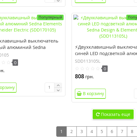
Популярный
Поп
клавишный выключатель
⚡Двухклавишный выключа
ый алюминий Sedna
синей LED подсветкой ал
ts Schneider Electric
0105
Sedna Design & Elements
70105)
SDD113105L
0
(SDD113105L)
0
н.
808
грн.
корзину
В корзину
Показать еще
1
2
3
4
5
6
7
8