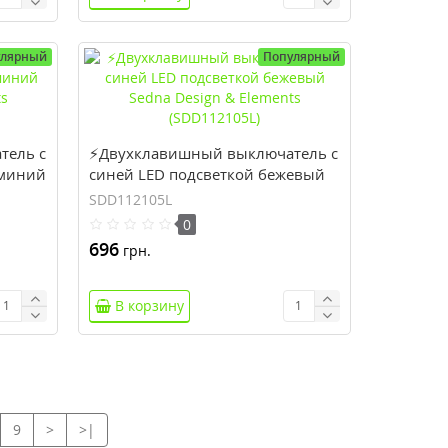
улярный
Популярный
тель с
⚡Двухклавишный выключатель с
юминий
синей LED подсветкой бежевый
Sedna Design & Elements
SDD112105L
(SDD112105L)
0
696
грн.
В корзину
9
>
>|