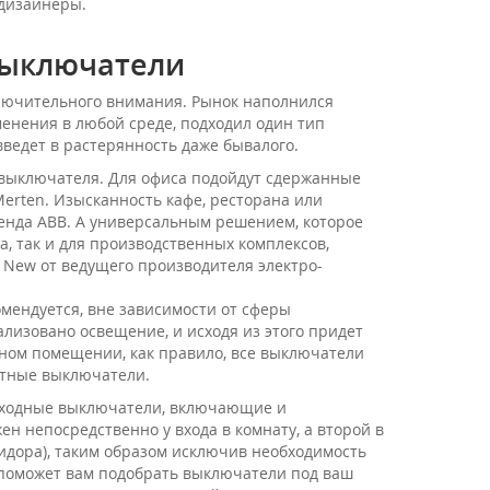
 дизайнеры.
выключатели
ключительного внимания. Рынок наполнился
енения в любой среде, подходил один тип
ведет в растерянность даже бывалого.
 выключателя. Для офиса подойдут сдержанные
Merten. Изысканность кафе, ресторана или
ренда ABB. А универсальным решением, которое
а, так и для производственных комплексов,
 New от ведущего производителя электро-
мендуется, вне зависимости от сферы
ализовано освещение, и исходя из этого придет
сном помещении, как правило, все выключатели
естные выключатели.
роходные выключатели, включающие и
н непосредственно у входа в комнату, а второй в
ридора), таким образом исключив необходимость
поможет вам подобрать выключатели под ваш