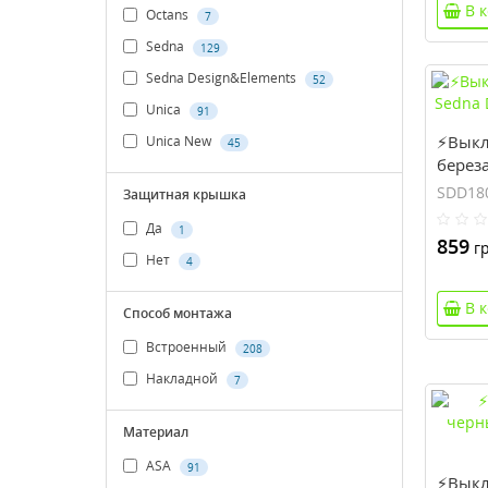
В 
Octans
7
Sedna
129
Sedna Design&Elements
52
Unica
91
⚡Выкл
Unica New
45
береза
(SDD1
SDD18
Защитная крышка
Да
1
859
гр
Нет
4
В 
Способ монтажа
Встроенный
208
Накладной
7
Материал
ASA
91
⚡Выкл