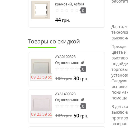
работат
кремовий, Asfora
EPH5800123
0
44
грн.
Да, то,
техноло
выключа
Товары со скидкой
Прежде 
цвета и
AYA0100323
выставо
Одноклавишный
подойде
выключатель серия Anya
0
торговы
установ
0
9
2
3
5
9
5
4
30
100
грн.
грн.
Следующ
использ
пониман
AYA1400323
помещаю
Одноклавишный
выключатель 16А серия
0
В детск
Anya
выключа
0
9
2
3
5
9
5
4
50
165
грн.
грн.
противо
возвращ