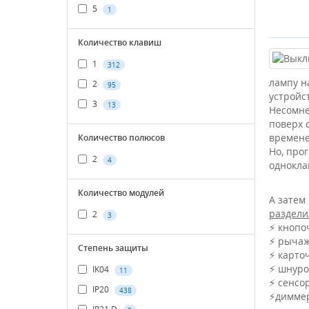
5
1
Количество клавиш
1
312
лампу н
2
95
устройс
3
13
Несомне
поверх 
времене
Количество полюсов
Но, про
2
4
однокла
Количество модулей
А затем
раздели
2
3
⚡️ кнопо
⚡️ рыча
Степень защиты
⚡️ карто
⚡️ шнур
IK04
11
⚡️ сенс
IP20
438
⚡️димме