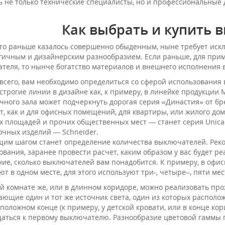
ь не только технические специалисты, но и профессиональные
Как выбрать и купить 
 что раньше казалось совершенно обыденным, ныне требует ис
гичным и дизайнерским разнообразием. Если раньше, для прим
теля, то нынче богатство материалов и внешнего исполнения в
всего, вам необходимо определиться со сферой использования
 строгие линии в дизайне как, к примеру, в линейке продукции 
чного зала может подчеркнуть дорогая серия «Династия» от б
т, как и для офисных помещений, для квартиры, или жилого дом
х площадей и прочих общественных мест — станет серия Unica
очных изделий — Schneider.
им шагом станет определение количества выключателей. Реко
ования, заранее провести расчет, каким образом у вас будет ре
ие, сколько выключателей вам понадобится. К примеру, в офи
т в одном месте, для этого используют три-, четыре–, пяти м
ой комнате же, или в длинном коридоре, можно реализовать п
ющие один и тот же источник света, один из которых расположе
положном конце (к примеру, у детской кровати, или в конце ко
аться к первому выключателю. Разнообразие цветовой гаммы 