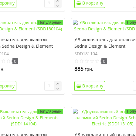
корзину
В корзину
Популярный
Поп
ючатель для жалюзи
⚡Выключатель для жалюзи
 Sedna Design & Element
Sedna Design & Element
80104)
(SDD181104)
0104
SDD181104
0
0
885
н.
грн.
корзину
В корзину
Популярный
Поп
ючатель для жалюзи
⚡Двухклавишный выключа