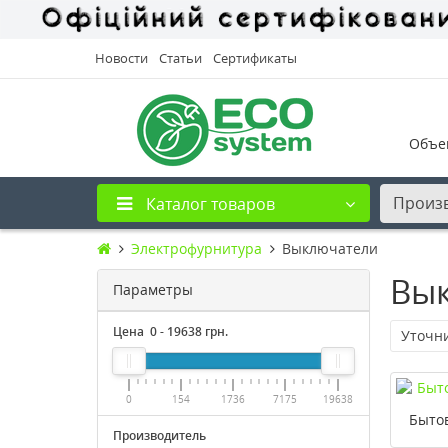
Новости
Статьи
Сертификаты
Объе
Произ
Каталог товаров
Электрофурнитура
Выключатели
Вы
Параметры
Цена
0
-
19638
грн.
Уточн
0
154
1736
7175
19638
Быто
Производитель