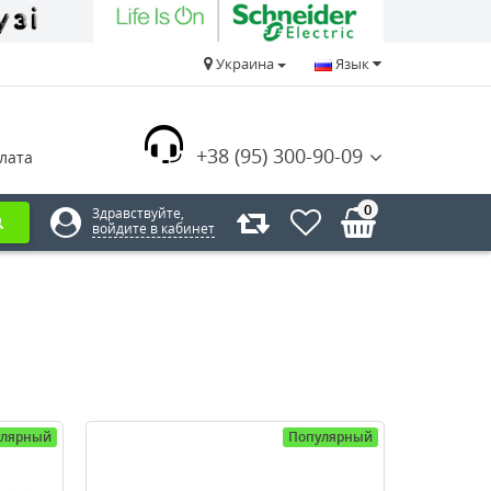
Украина
Язык
+38 (95) 300-90-09
лата
0
Здравствуйте,
войдите в кабинет
улярный
Популярный