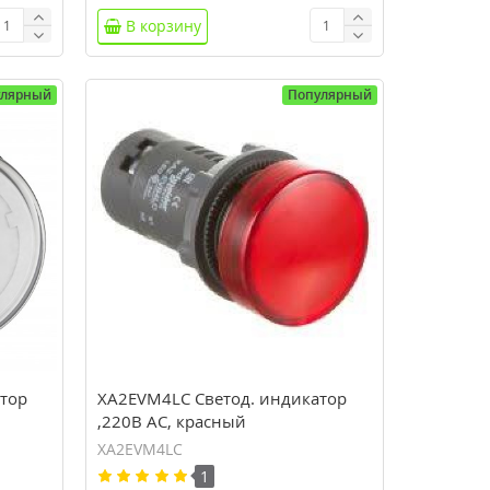
В корзину
улярный
Популярный
тор
XA2EVM4LC Светод. индикатор
,220В AC, красный
XA2EVM4LC
1