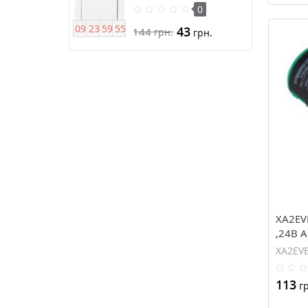
подсветкой серии Anya
0
0
9
2
3
5
9
5
4
43
144
грн.
грн.
XA2EV
,24В 
XA2EV
113
гр