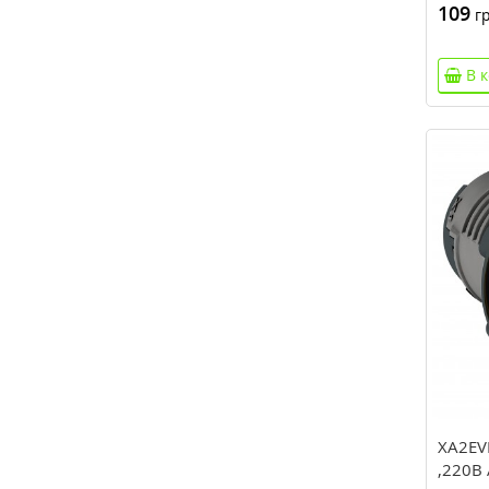
109
гр
В 
XA2EV
,220В