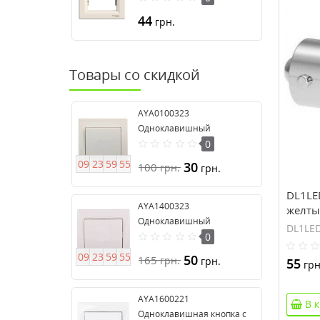
44
грн.
Товары со скидкой
AYA0100323
Одноклавишный
выключатель серия Anya
0
0
9
2
3
5
9
5
4
30
100
грн.
грн.
DL1LE
AYA1400323
желты
Одноклавишный
DL1LE
выключатель 16А серия
0
Anya
0
9
2
3
5
9
5
4
50
165
грн.
грн.
55
грн
AYA1600221
В 
Одноклавишная кнопка с