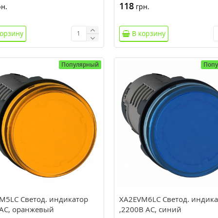
118
н.
грн.
корзину
В корзину
Популярный
Поп
M5LC Светод. индикатор
XA2EVM6LC Светод. индика
 AC, оранжевый
,2200В AC, синий