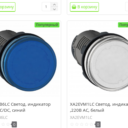
корзину
В корзину
Популярный
Поп
B6LC Светод. индикатор
XA2EVM1LC Светод. индика
AC/DC, синий
,220В AC, белый
B6LC
XA2EVM1LC
0
0