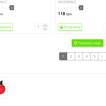
M5LC
XA2EVM6LC
0
0
118
н.
грн.
корзину
В корзину
Показать еще
1
2
3
4
5
>