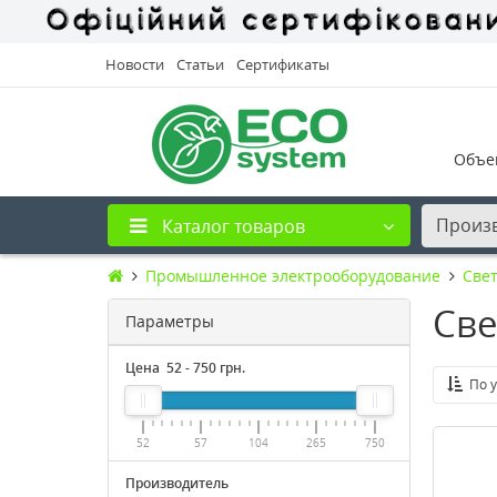
Новости
Статьи
Сертификаты
Объе
Произ
Каталог товаров
Промышленное электрооборудование
Све
Све
Параметры
Цена
52
-
750
грн.
По 
52
57
104
265
750
Производитель