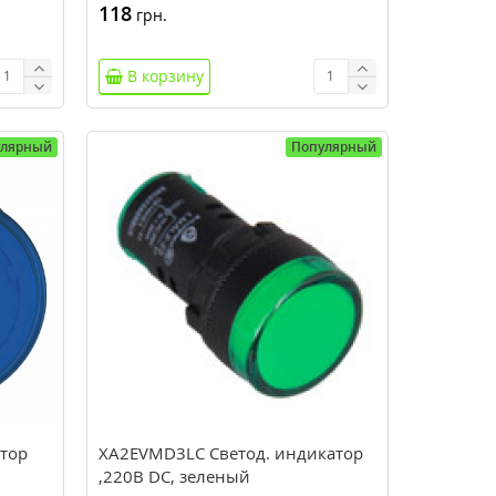
118
грн.
В корзину
улярный
Популярный
тор
XA2EVMD3LC Светод. индикатор
,220В DC, зеленый