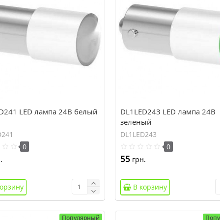
D241 LED лампа 24В белый
DL1LED243 LED лампа 24В
зеленый
D241
DL1LED243
0
0
55
.
грн.
корзину
В корзину
Популярный
Поп