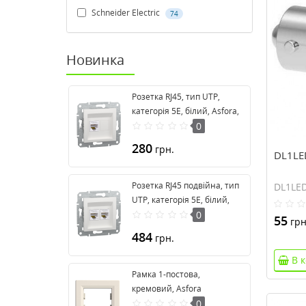
Schneider Electric
74
Новинка
Розетка RJ45, тип UTP,
категорія 5E, білий, Asfora,
без рамки EPH4370121
0
280
грн.
DL1LE
Розетка RJ45 подвійна, тип
DL1LE
UTP, категорія 5E, білий,
Asfora, без рамки
0
55
грн
EPH4470121
484
грн.
В 
Рамка 1-постова,
кремовий, Asfora
EPH5800123
0