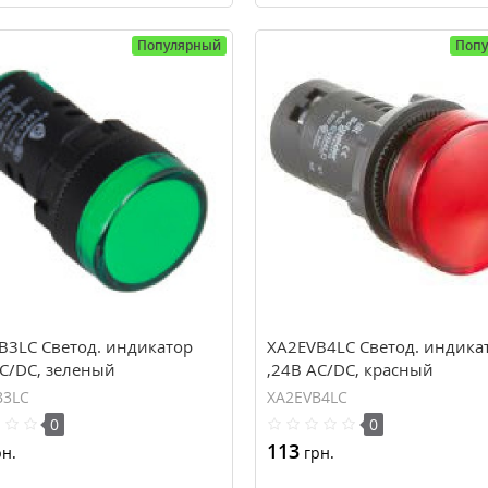
Популярный
Поп
B3LC Светод. индикатор
XA2EVB4LC Светод. индика
AC/DC, зеленый
,24В AC/DC, красный
B3LC
XA2EVB4LC
0
0
113
н.
грн.