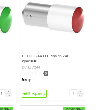
DL1LED244 LED лампа 24В
красный
DL1LED244
0
55
грн.
В корзину
улярный
Популярный