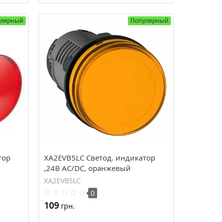
улярный
Популярный
тор
XA2EVB5LC Светод. индикатор
,24В AC/DC, оранжевый
XA2EVB5LC
0
109
грн.