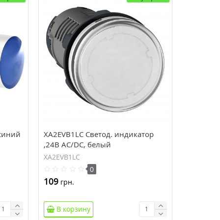
синий
XA2EVB1LC Светод. индикатор
,24В AC/DC, белый
XA2EVB1LC
0
109
грн.
В корзину