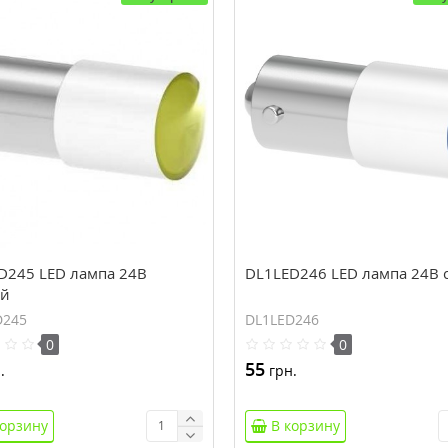
D245 LED лампа 24В
DL1LED246 LED лампа 24В 
й
D245
DL1LED246
0
0
55
.
грн.
корзину
В корзину