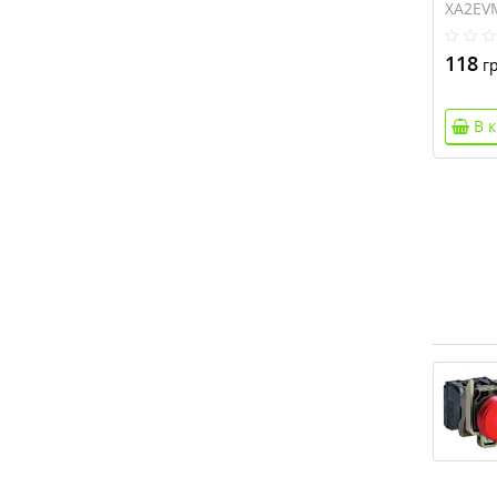
XA2EV
118
гр
В 