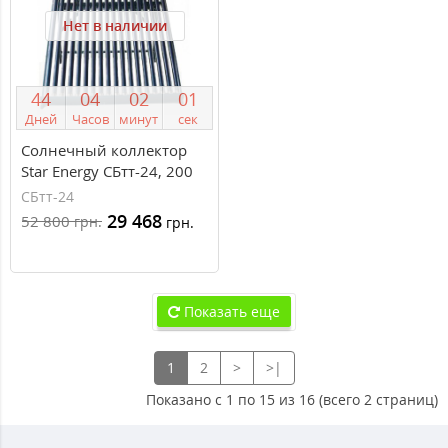
Нет в наличии
4
4
0
4
0
2
0
0
Дней
Часов
минут
сек
Солнечный коллектор
Star Energy СБтт-24, 200
литров, сезонный
СБтт-24
29 468
52 800
грн.
грн.
Показать еще
1
2
>
>|
Показано с 1 по 15 из 16 (всего 2 страниц)