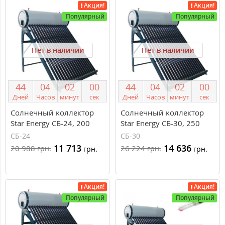
Акция!
Акция!
Популярный
Популярный
Нет в наличии
Нет в наличии
4
4
0
4
0
2
0
0
4
4
0
4
0
2
0
0
Дней
Часов
минут
сек
Дней
Часов
минут
сек
Солнечный коллектор
Солнечный коллектор
Star Energy СБ-24, 200
Star Energy СБ-30, 250
литров, сезонный
литров, сезонный
СБ-24
СБ-30
11 713
14 636
20 988
26 224
грн.
грн.
грн.
грн.
Акция!
Акция!
Популярный
Популярный