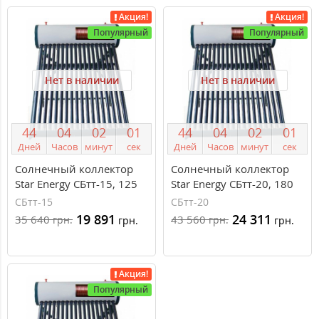
Акция!
Акция!
Популярный
Популярный
Нет в наличии
Нет в наличии
4
4
0
4
0
2
0
0
4
4
0
4
0
2
0
0
Дней
Часов
минут
сек
Дней
Часов
минут
сек
Солнечный коллектор
Солнечный коллектор
Star Energy СБтт-15, 125
Star Energy СБтт-20, 180
литров, сезонный
литров, сезонный
СБтт-15
СБтт-20
19 891
24 311
35 640
43 560
грн.
грн.
грн.
грн.
Акция!
Популярный