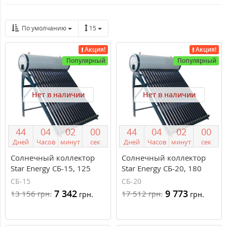
По умолчанию
15
Акция!
Акция!
Популярный
Популярный
Нет в наличии
Нет в наличии
4
4
0
4
0
2
0
0
4
4
0
4
0
2
0
0
Дней
Часов
минут
сек
Дней
Часов
минут
сек
Солнечный коллектор
Солнечный коллектор
Star Energy СБ-15, 125
Star Energy СБ-20, 180
литров, сезонный
литров, сезонный
СБ-15
СБ-20
7 342
9 773
13 156
17 512
грн.
грн.
грн.
грн.