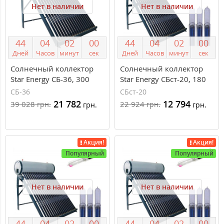
Нет в наличии
Нет в наличии
4
4
0
4
0
2
0
0
4
4
0
4
0
2
0
0
Дней
Часов
минут
сек
Дней
Часов
минут
сек
Солнечный коллектор
Солнечный коллектор
Star Energy СБ-36, 300
Star Energy СБст-20, 180
литров, сезонный
литров, сезонный
СБ-36
СБст-20
21 782
12 794
39 028
22 924
грн.
грн.
грн.
грн.
Акция!
Акция!
Популярный
Популярный
Нет в наличии
Нет в наличии
4
4
0
4
0
2
0
0
4
4
0
4
0
2
0
0