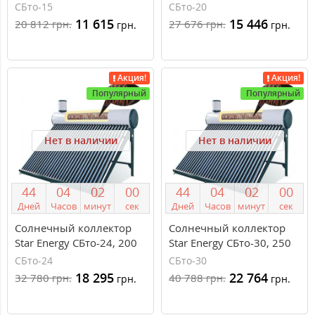
литров, сезонный
литров, сезонный
СБто-15
СБто-20
11 615
15 446
20 812
27 676
грн.
грн.
грн.
грн.
Акция!
Акция!
Популярный
Популярный
Нет в наличии
Нет в наличии
4
4
0
4
0
2
0
0
4
4
0
4
0
2
0
0
Дней
Часов
минут
сек
Дней
Часов
минут
сек
Солнечный коллектор
Солнечный коллектор
Star Energy СБто-24, 200
Star Energy СБто-30, 250
литров, сезонный
литров, сезонный
СБто-24
СБто-30
18 295
22 764
32 780
40 788
грн.
грн.
грн.
грн.