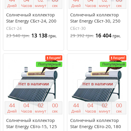
Дней
Часов
минут
сек
Дней
Часов
минут
сек
Солнечный коллектор
Солнечный коллектор
Star Energy СБст-24, 200
Star Energy СБст-30, 250
литров, сезонный
литров, сезонный
СБст-24
СБст-30
13 138
16 404
23 540
29 392
грн.
грн.
грн.
грн.
Акция!
Акция!
Популярный
Популярный
Нет в наличии
Нет в наличии
4
4
0
4
0
2
0
0
4
4
0
4
0
2
0
0
Дней
Часов
минут
сек
Дней
Часов
минут
сек
Солнечный коллектор
Солнечный коллектор
Star Energy СБто-15, 125
Star Energy СБто-20, 180