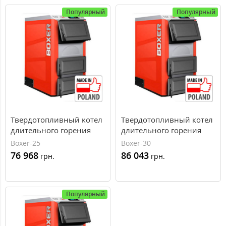
Популярный
Популярный
Твердотопливный котел
Твердотопливный котел
длительного горения
длительного горения
Kolton Boxer-25, 27 кВт
Kolton Boxer-30, 33 кВт
Boxer-25
Boxer-30
76 968
86 043
грн.
грн.
Популярный