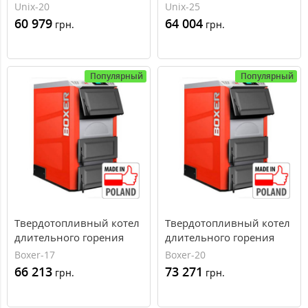
Unix-20
Unix-25
60 979
64 004
грн.
грн.
Популярный
Популярный
Твердотопливный котел
Твердотопливный котел
длительного горения
длительного горения
Kolton Boxer-17, 18 кВт
Kolton Boxer-20, 23 кВт
Boxer-17
Boxer-20
66 213
73 271
грн.
грн.