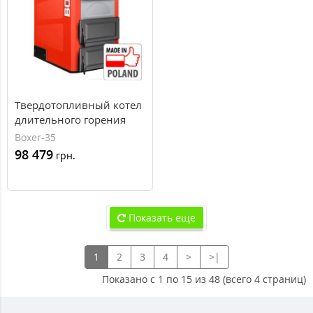
Твердотопливный котел
длительного горения
Kolton Boxer-35, 39 кВт
Boxer-35
98 479
грн.
Показать еще
1
2
3
4
>
>|
Показано с 1 по 15 из 48 (всего 4 страниц)