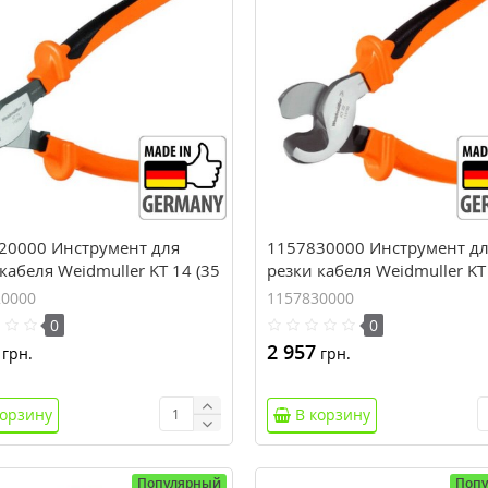
20000 Инструмент для
1157830000 Инструмент д
кабеля Weidmuller KT 14 (35
резки кабеля Weidmuller KT
мм.кв)
20000
1157830000
0
0
2 957
грн.
грн.
корзину
В корзину
Популярный
Поп