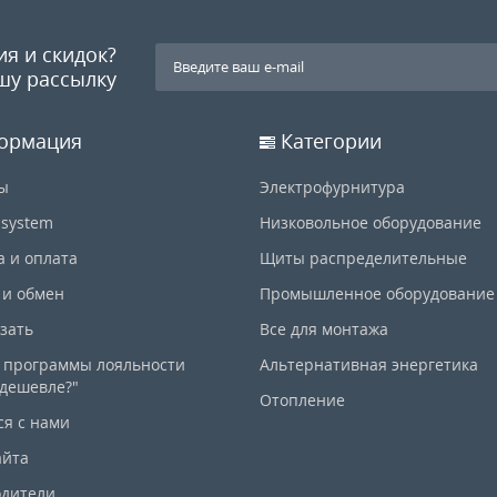
ия и скидок?
шу рассылку
ормация
Категории
ы
Электрофурнитура
-system
Низковольное оборудование
а и оплата
Щиты распределительные
 и обмен
Промышленное оборудование
азать
Все для монтажа
 программы лояльности
Альтернативная энергетика
дешевле?"
Отопление
ся с нами
айта
дители