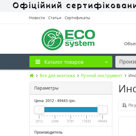
Новости
Статьи
Сертификаты
Объе
Произ
Каталог товаров
Все для монтажа
Ручной инструмент
Инс
Инс
Параметры
Цена
2012
-
49443
грн.
По 
2012
2346
5791
17632
49443
Производитель