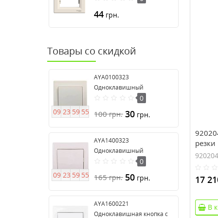
44
грн.
Товары со скидкой
AYA0100323
Одноклавишный
выключатель серия Anya
0
0
9
2
3
5
9
5
4
30
100
грн.
грн.
92020
AYA1400323
резки 
Одноклавишный
(300 м
92020
выключатель 16А серия
0
Anya
0
9
2
3
5
9
5
4
50
165
грн.
грн.
17 21
AYA1600221
В 
Одноклавишная кнопка с