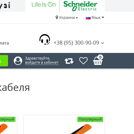
Украина
Язык
+38 (95) 300-90-09
лата
0
Здравствуйте,
войдите в кабинет
кабеля
улярный
Популярный