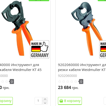
40000 Инструмент для
9202060000 Инструмент д
кабеля Weidmuller KT 45
резки кабеля Weidmuller KT
м.кв)
(500 мм.кв)
40000
9202060000
0
0
0
23 684
грн.
грн.
корзину
В корзину