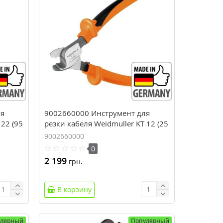
ля
9002660000 Инструмент для
 22 (95
резки кабеля Weidmuller KT 12 (25
мм.кв)
9002660000
0
2 199
грн.
В корзину
улярный
Популярный