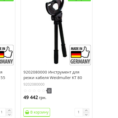
ля
9202080000 Инструмент для
 55
резки кабеля Weidmuller KT 80
(630 мм.кв)
9202080000
0
49 442
грн.
В корзину