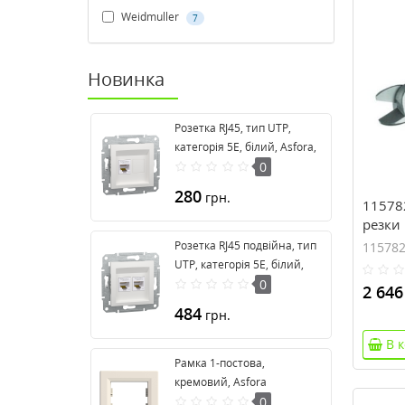
Weidmuller
7
Новинка
Розетка RJ45, тип UTP,
категорія 5E, білий, Asfora,
без рамки EPH4370121
0
280
грн.
11578
резки 
мм.кв)
Розетка RJ45 подвійна, тип
11578
UTP, категорія 5E, білий,
Asfora, без рамки
0
2 646
EPH4470121
484
грн.
В 
Рамка 1-постова,
кремовий, Asfora
EPH5800123
0