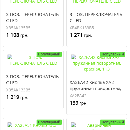
3 ПОЗ. ПЕРЕКЛЮЧАТЕЛЬ
3 ПОЗ. ПЕРЕКЛЮЧАТЕЛЬ
С LED
С LED
XB5AK135B5
XB4BK133B5
1 108
1 271
грн.
грн.
Популярный
Популярный
3 ПОЗ. ПЕРЕКЛЮЧАТЕЛЬ
XA2EA42 Кнопка XA2
С LED
пружинная поворотная,
XB5AK133B5
красная, 1НЗ
XA2EA42
1 219
грн.
139
грн.
Популярный
Популярный