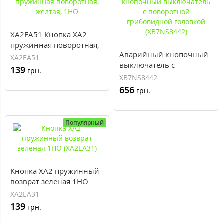
XA2EA51 Кнопка XA2
пружинная поворотная,
Аварийный кнопочный
желтая, 1НО
XA2EA51
выключатель с
139
грн.
поворотной
XB7NS8442
грибовидной головкой
656
грн.
(XB7NS8442)
Популярный
Кнопка XA2 пружинный
возврат зеленая 1НO
(XA2EA31)
XA2EA31
139
грн.