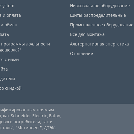
-system
Низковольное оборудование
а и оплата
Щиты распределительные
 и обмен
Промышленное оборудование
азать
Все для монтажа
 программы лояльности
Альтернативная энергетика
дешевле?"
Отопление
ся с нами
айта
дители
со скидкой
ртифицированным прямым
ак Schneider Electric, Eaton,
дового потребителя, так и
аль", "Метинвест", ДТЭК.