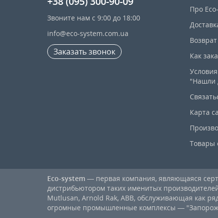
+38 (095) 300-90-09
Про Eco
Звоните нам с 9:00 до 18:00
Доставк
info@eco-system.com.ua
Возврат
Заказать звонок
Как зак
Условия
"Нашли 
Связать
Карта с
Произво
Товары 
Eco-system
— первая компания, являющаяся се
дистрибьютором таких именитых производителей, к
Mutlusan, Arnold Rak, ABB, обслуживающая как ря
огромные промышленные комплексы — "Запорожст