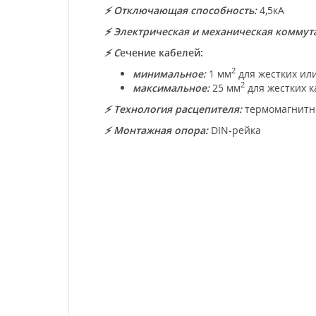
⚡
Отключающая способность:
4,5кА
⚡
Электрическая и механическая коммута
⚡ С
ечение кабелей:
2
минимальное:
1 мм
для жестких или
2
максимальное:
25 мм
для жестких к
⚡ Технология расцепителя:
термомагнит
⚡ Монтажная опора:
DIN-рейка