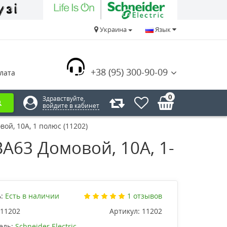
Украина
Язык
+38 (95) 300-90-09
лата
0
Здравствуйте,
войдите в кабинет
ой, 10А, 1 полюс (11202)
ВА63 Домовой, 10А, 1-
:
Есть в наличии
1 отзывов
11202
Артикул:
11202
ель:
Schneider Electric