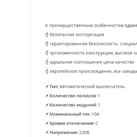
К преимущественным особенностям
одноп
☝ безопасная эксплуатация
☝ гарантированная безопасность: специа
☝ эргономичность конструкции, высокое к
☝ идеальное соотношение цена-качество
☝ европейское происхождение, все заводы
⚡
Тип:
Автоматический выключатель
⚡ Количество полюсов:
1
⚡
Количество модулей:
1
⚡
Номинальный ток:
10А
⚡
Кривая отключения:
C
⚡
Напряжение:
230В