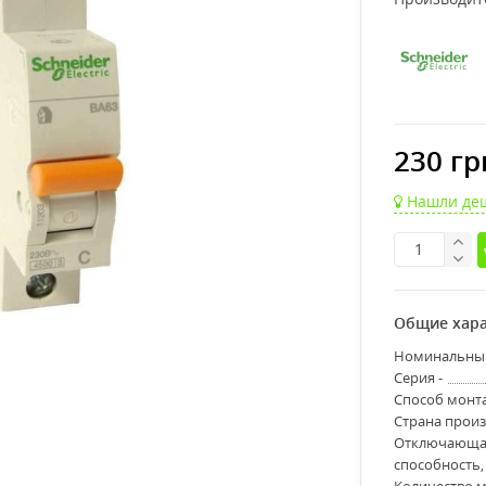
230 гр
Нашли де
Общие хара
Номинальный 
Серия -
Способ монта
Страна произ
Отключающа
способность, 
Количество м