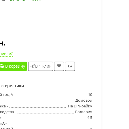
н.
шевле?
В корзину
В 1 клик
ктеристики
ток, А -
10
Домовой
жа -
На DIN-рейку
водства -
Болгария
я
4.5
кА -
одулей -
1