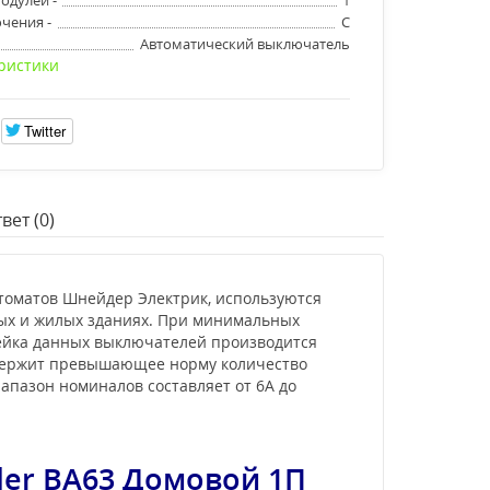
чения -
C
Автоматический выключатель
ристики
Twitter
вет (0)
втоматов Шнейдер Электрик, используются
ых и жилых зданиях. При минимальных
нейка данных выключателей производится
содержит превышающее норму количество
апазон номиналов составляет от 6А до
der ВА63 Домовой 1П