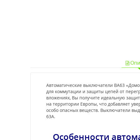
Опи
Автоматические выключатели ВА63 «Домово
для коммутации и защиты цепей от перег
вложениях, Вы получите идеальную защиту
на территории Европы, что добавляет ув
особо опасных веществ. Выключатели выде
63А.
Особенности а
втом