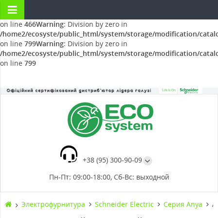
Warning
: Division by zero in
/home2/ecosyste/public_html/system/storage/modification/catal
on line
466
Warning
: Division by zero in
/home2/ecosyste/public_html/system/storage/modification/catal
on line
799
Warning
: Division by zero in
/home2/ecosyste/public_html/system/storage/modification/catal
on line
799
+38 (95) 300-90-09
Пн-Пт: 09:00-18:00, Сб-Вс: выходной
Электрофурнитура
Schneider Electric
Серия Anya
A