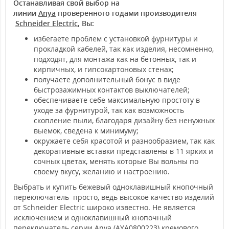
Останавливая свой выбор на
линии
Anya
проверенного годами производителя
Schneider Electric
, Вы:
избегаете проблем с установкой фурнитуры и
прокладкой кабелей, так как изделия, несомненно,
подходят, для монтажа как на бетонных, так и
кирпичных, и гипсокартоновых стенах;
получаете дополнительный бонус в виде
быстрозажимных контактов выключателей;
обеспечиваете себе максимальную простоту в
уходе за фурнитурой, так как возможность
скопление пыли, благодаря дизайну без ненужных
выемок, сведена к минимуму;
окружаете себя красотой и разнообразием, так как
декоративные вставки представлены в 11 ярких и
сочных цветах, менять которые Вы вольны по
своему вкусу, желанию и настроению.
Выбрать и купить бежевый одноклавишный кнопочный
переключатель просто, ведь высокое качество изделий
от Schneider Electric широко известно. Не является
исключением и одноклавишный кнопочный
переключатель серии Anya (AYA0800223) кремового