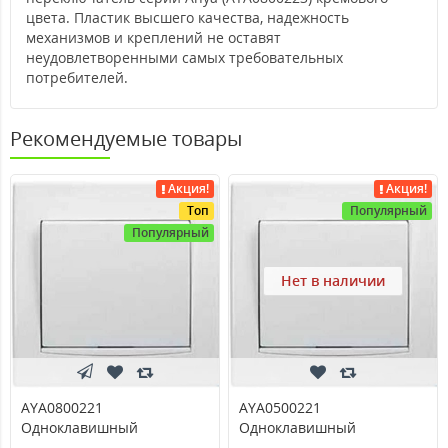
цвета. Пластик высшего качества, надежность
механизмов и креплений не оставят
неудовлетворенными самых требовательных
потребителей.
Рекомендуемые товары
Акция!
Акция!
Топ
Популярный
Популярный
Нет в наличии
AYA0800221
AYA0500221
Одноклавишный
Одноклавишный
кнопочный выключатель
перекрестный