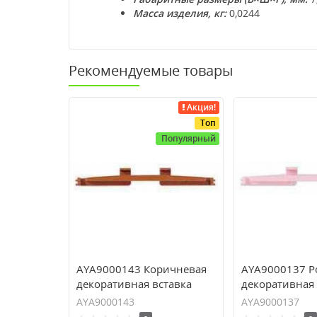
Масса изделия, кг:
0,0244
Рекомендуемые товары
Акция!
Топ
Популярный
AYA9000143 Коричневая
AYA9000137 Р
декоративная вставка
декоративная 
серия Anya
серия Anya
AYA9000143
AYA9000137