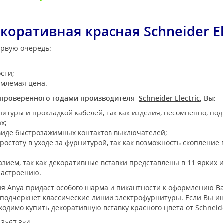
коративная красная Schneider El
первую очередь:
сти;
емлемая цена.
проверенного годами производителя
Schneider Electric
, Вы:
итуры и прокладкой кабелей, так как изделия, несомненно, подх
х;
виде быстрозажимных контактов выключателей;
остоту в уходе за фурнитурой, так как возможность скопление
азием, так как декоративные вставки представлены в 11 ярких 
настроению.
ия Anya придаст особого шарма и пикантности к оформлению В
подчеркнет классические линии электрофурнитуры. Если Вы и
одимо купить декоративную вставку красного цвета от Schneider
,3×67,3×4