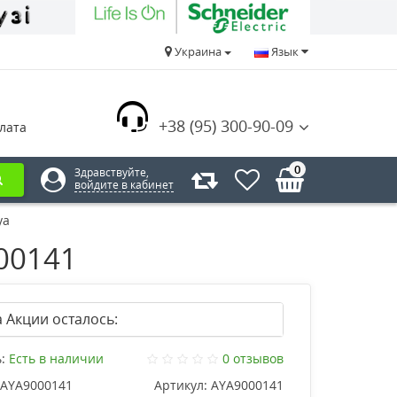
Украина
Язык
+38 (95) 300-90-09
лата
0
Здравствуйте,
войдите в кабинет
ya
00141
 Акции осталось:
:
Есть в наличии
0 отзывов
AYA9000141
Артикул:
AYA9000141