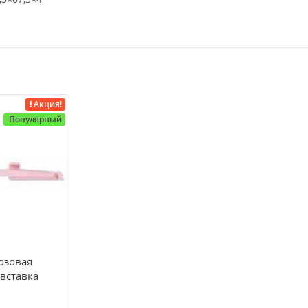
Акция!
Популярный
озовая
вставка