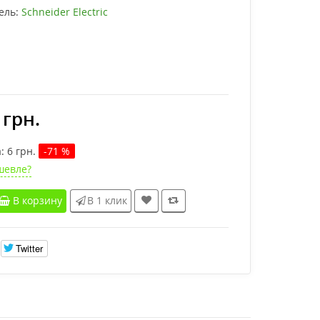
ель:
Schneider Electric
 грн.
:
6
грн.
-71 %
шевле?
В корзину
В 1 клик
Twitter