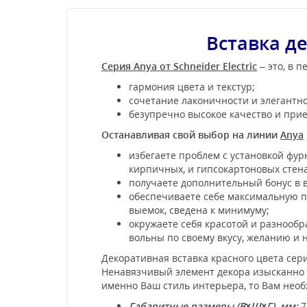
Вставка де
Серия Anya от Schneider Electric
– это, в 
гармония цвета и текстур;
сочетание лаконичности и элегантно
безупречно высокое качество и при
Останавливая свой выбор на линии
Anya
избегаете проблем с установкой фурн
кирпичных, и гипсокартоновых стена
получаете дополнительный бонус в 
обеспечиваете себе максимальную пр
выемок, сведена к минимуму;
окружаете себя красотой и разнообр
вольны по своему вкусу, желанию и 
Декоративная вставка красного цвета сер
Ненавязчивый элемент декора изысканно 
именно Ваш стиль интерьера, то Вам необх
Габаритные размеры (В×Ш×Г), мм:
7