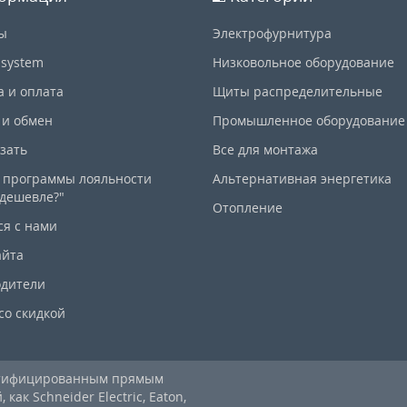
ы
Электрофурнитура
-system
Низковольное оборудование
а и оплата
Щиты распределительные
 и обмен
Промышленное оборудование
азать
Все для монтажа
 программы лояльности
Альтернативная энергетика
дешевле?"
Отопление
ся с нами
айта
дители
со скидкой
ртифицированным прямым
ак Schneider Electric, Eaton,