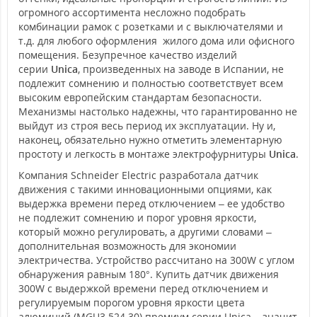
огромного ассортимента несложно подобрать
комбинации рамок с розетками и с выключателями и
т.д. для любого оформления жилого дома или офисного
помещения. Безупречное качество изделий
серии
Unica
, произведенных на заводе в Испании, не
подлежит сомнению и полностью соответствует всем
высоким европейским стандартам безопасности.
Механизмы настолько надежны, что гарантированно не
выйдут из строя весь период их эксплуатации. Ну и,
наконец, обязательно нужно отметить элементарную
простоту и легкость в монтаже электрофурнитуры
Unica
.
Компания Schneider Electric разработала датчик
движения с такими инновационными опциями, как
выдержка времени перед отключением – ее удобство
не подлежит сомнению и порог уровня яркости,
который можно регулировать, а другими словами –
дополнительная возможность для экономии
электричества. Устройство рассчитано на 300W с углом
обнаружения равным 180°. Купить датчик движения
300W с выдержкой времени перед отключением и
регулируемым порогом уровня яркости цвета
алюминий (MGU3.524.30) премиум серии Unica – значит