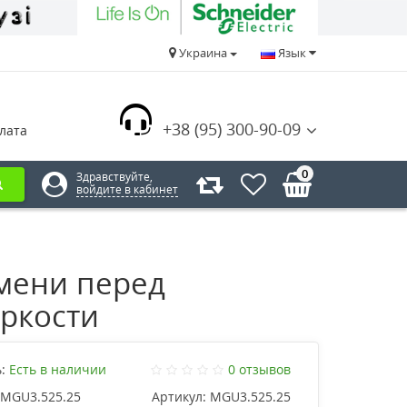
Украина
Язык
+38 (95) 300-90-09
лата
0
Здравствуйте,
войдите в кабинет
мени перед
ркости
:
Есть в наличии
0 отзывов
MGU3.525.25
Артикул:
MGU3.525.25