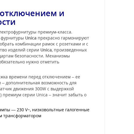
 отключением и
ости
электрофурнитуры премиум-класса.
и фурнитуры
Unica
прекрасно гармонируют
обрать комбинации рамок с розетками и с
ство изделий серии
Unica
, произведенных
ндартам безопасности. Механизмы
 обязательно нужно отметить
ржка времени перед отключением – ее
и – дополнительная возможность для
 датчик движения 300W с выдержкой
 премиум серии Unica – значит забыть о
мпы — 230 V~, низковольтные галогенные
ым трансформатором