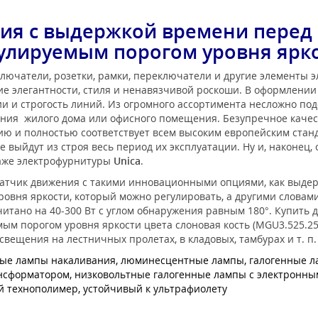
ия с выдержкой времени перед
улируемым порогом уровня ярк
лючатели, розетки, рамки, переключатели и другие элементы 
е элегантности, стиля и ненавязчивой роскоши. В оформлени
 и строгость линий. Из огромного ассортимента несложно под
ения жилого дома или офисного помещения. Безупречное каче
нию и полностью соответствует всем высоким европейским ста
 выйдут из строя весь период их эксплуатации. Ну и, наконец,
таже электрофурнитуры
Unica
.
а датчик движения с такими инновационными опциями, как выде
ровня яркости, который можно регулировать, а другими словам
читано на 40-300 Вт с углом обнаружения равным 180°. Купить
м порогом уровня яркости цвета слоновая кость (MGU3.525.25)
ещения на лестничных пролетах, в кладовых, тамбурах и т. п.
ые лампы накаливания, люминесцентные лампы, галогенные ла
нсформатором, низковольтные галогенные лампы с электронн
технополимер, устойчивый к ультрафиолету