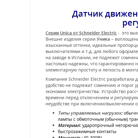
Датчик движен
рег
Серия Unica от Schneider Electric
- это вык
Внешне изделия серии
Уника
– воплощени
изысканные оттенки, идеальные пропорции
выключателями и т.д. для любого оформл
на заводе в Испании, не подлежит сомне
настолько надежны, что гарантированно не
элементарную простоту и легкость в мон
Компания Schneider Electric разработал
удобство не подлежит сомнению и порог у
экономии электричества. Устройство расс
времени перед отключением и регулируемы
неудобстве при включении/выключении осв
Типы управляемых нагрузок
:
обычн
лампы с обмоточным (обычным) тра
Материал:
ударопрочный негорючий 
быстрозажимные контакты
Мощность:
40-300Вт,