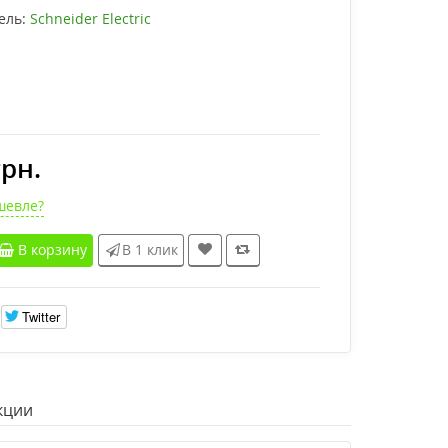
ель:
Schneider Electric
грн.
шевле?
В корзину
В 1 клик
Twitter
кции