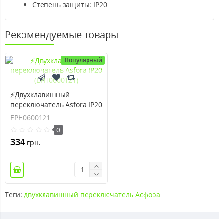
Степень защиты: IP20
Рекомендуемые товары
Популярный
⚡Двухклавишный
переключатель Asfora IP20
(EPH0600121)
EPH0600121
0
334
грн.
Теги:
двухклавишный переключатель Асфора