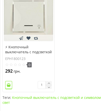
⚡ Кнопочный
выключатель с подсветкой
и символом свет Asfora
EPH1800123
IP20 кремовый
0
(EPH1800123)
292
грн.
Теги:
Кнопочный выключатель с подсветкой и символом
свет