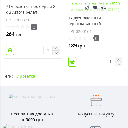
⚡TV розетка проходная 8
dB Asfora белая
(EPH3200321)
⚡Двухполюсный
EPH3200321
одноклавишный
0
выключатель Asfora IP20
EPH0200161
264
грн.
алюминий (EPH0200161)
0
189
грн.
Теги:
TV розетка
Бесплатная доставка
Бонусы за покупку
от 5000 грн.