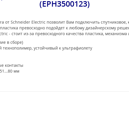
(EPH3500123)
ora от Schneider Electric позволит Вам подключить спутниковое
 пластика превосходно подойдет к любому дизайнерскому реше
ectric - стоит из-за превосходного качества пластика, механизма
лие в сборе)
 технополимер, устойчивый к ультрафиолету
е контакты
51...80 мм