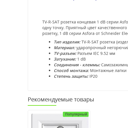
TV-R-SAT розетка концевая 1 dB серии Asf
одну точку. Приятный цвет качественного
розетку, 1 dB серии Asfora от Schneider El
Тип изделия:
TV-R-SAT розетка (изде
Материал:
ударопрочный негорючий
TV-разъем:
Разъем IEC 9.52 мм
Затухание:
1 dB
Соединения - клеммы:
Самозажимны
Способ монтажа:
Монтажные лапки 
Степень защиты:
IP20
Рекомендуемые товары
Популярный