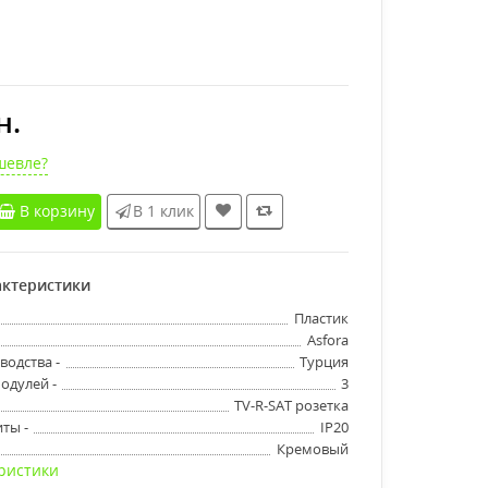
н.
шевле?
В корзину
В 1 клик
ктеристики
Пластик
Asfora
водства -
Турция
одулей -
3
TV-R-SAT розетка
ты -
IP20
Кремовый
ристики