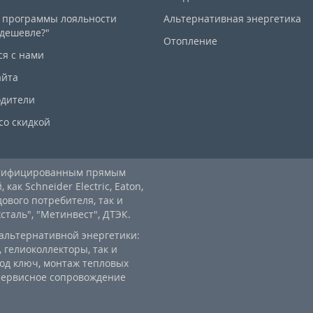
 программы лояльности
Альтернативная энергетика
дешевле?"
Отопление
ся с нами
айта
дители
со скидкой
ртифицированным прямым
ак Schneider Electric, Eaton,
дового потребителя, так и
аль", "Метинвест", ДТЭК.
альтернативной энергетики:
 гелиоколлекторы, так и
од ключ, монтаж тепловых
 сервисное сопровождение