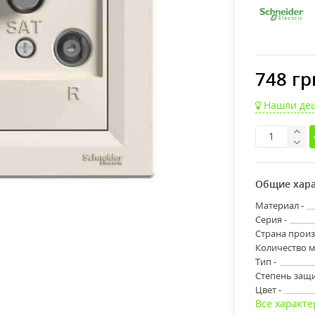
748 гр
Нашли де
Общие хара
Материал -
Серия -
Страна произ
Количество м
Тип -
Степень защи
Цвет -
Все характе