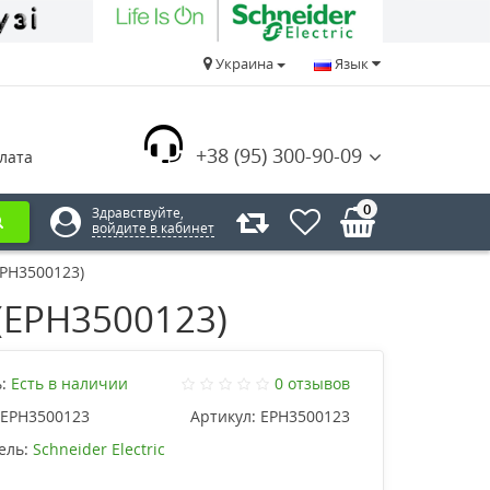
Украина
Язык
+38 (95) 300-90-09
лата
0
Здравствуйте,
войдите в кабинет
EPH3500123)
 (EPH3500123)
:
Есть в наличии
0 отзывов
EPH3500123
Артикул:
EPH3500123
ель:
Schneider Electric