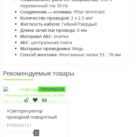
переменный ток 50 Hz
Соединения — клеммы:
Pillar terminals
Количество проводов:
2 x 2.5 мм²
Жесткость кабеля:
Гибкий/Твердый
Длина зачистки провода:
8 мм
Материал АБС:
кнопка
АБС:
центральная плата
Материал проводника:
Медь
Способ монтажа:
Монтажные лапки 53…78 мм
Рекомендуемые товары
Популярный
⚡Светорегулятор
проходной поворотный
600 ВА Asfora белый
EPH6400121
(EPH6400121)
0